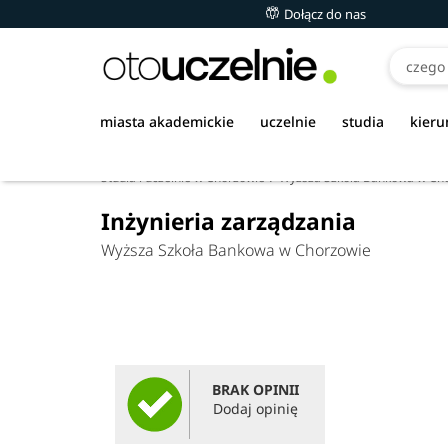
Dołącz do nas
miasta akademickie
uczelnie
studia
kieru
Studia i uczelnie w Chorzowie
Wyższa Szkoła Bankowa w Ch
Inżynieria zarządzania
Wyższa Szkoła Bankowa w Chorzowie
BRAK OPINII
Dodaj opinię