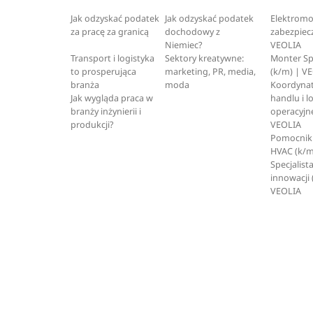
Jak odzyskać podatek
Jak odzyskać podatek
Elektromo
za pracę za granicą
dochodowy z
zabezpiec
Niemiec?
VEOLIA
Transport i logistyka
Sektory kreatywne:
Monter S
to prosperująca
marketing, PR, media,
(k/m) | V
branża
moda
Koordynat
Jak wygląda praca w
handlu i l
branży inżynierii i
operacyjne
produkcji?
VEOLIA
Pomocnik 
HVAC (k/m
Specjalista
innowacji 
VEOLIA