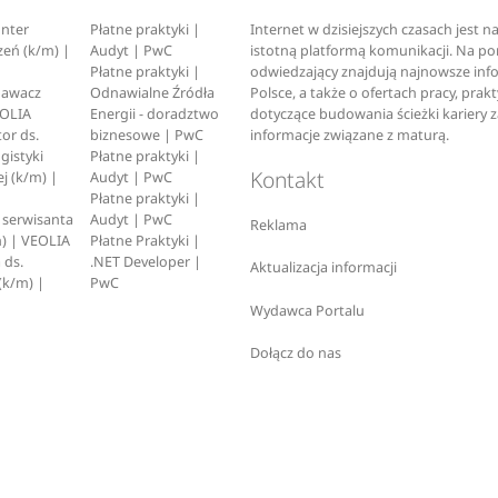
nter
Płatne praktyki |
Internet w dzisiejszych czasach jest 
zeń (k/m) |
Audyt | PwC
istotną platformą komunikacji. Na p
Płatne praktyki |
odwiedzający znajdują najnowsze inf
pawacz
Odnawialne Źródła
Polsce, a także o ofertach pracy, prak
EOLIA
Energii - doradztwo
dotyczące budowania ścieżki kariery 
or ds.
biznesowe | PwC
informacje związane z maturą.
ogistyki
Płatne praktyki |
Kontakt
j (k/m) |
Audyt | PwC
Płatne praktyki |
serwisanta
Audyt | PwC
Reklama
) | VEOLIA
Płatne Praktyki |
 ds.
.NET Developer |
Aktualizacja informacji
(k/m) |
PwC
Wydawca Portalu
Dołącz do nas