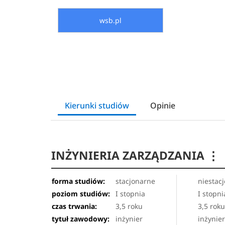
wsb.pl
Kierunki studiów
Opinie
INŻYNIERIA ZARZĄDZANIA
⋮
forma studiów:
stacjonarne
niestac
poziom studiów:
I stopnia
I stopni
czas trwania:
3,5 roku
3,5 rok
tytuł zawodowy:
inżynier
inżynie