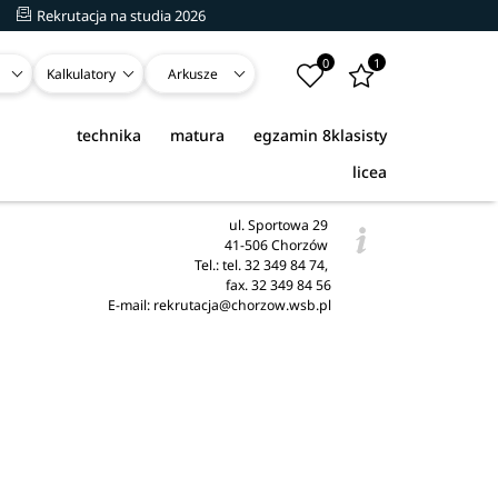
Rekrutacja na studia 2026
0
1
Kalkulatory
Arkusze
technika
matura
egzamin 8klasisty
licea
ul. Sportowa 29
41-506 Chorzów
Tel.: tel. 32 349 84 74,
fax. 32 349 84 56
E-mail: rekrutacja@chorzow.wsb.pl