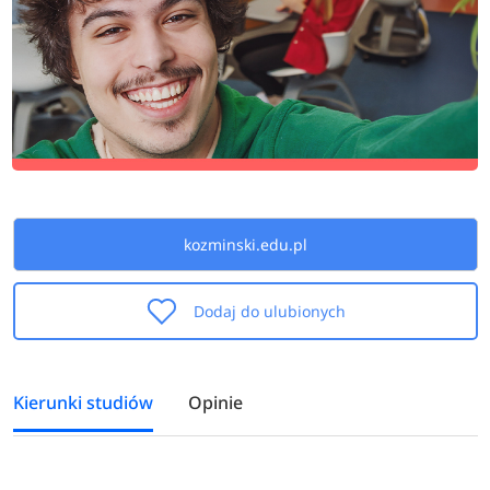
kozminski.edu.pl
Dodaj do ulubionych
Kierunki studiów
Opinie