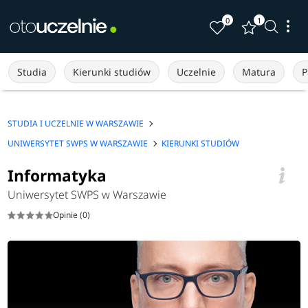
0
1
Studia
Kierunki studiów
Uczelnie
Matura
P
STUDIA I UCZELNIE W WARSZAWIE
UNIWERSYTET SWPS W WARSZAWIE
KIERUNKI STUDIÓW
Informatyka
Uniwersytet SWPS w Warszawie
Opinie (0)