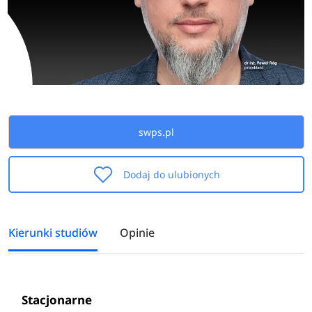
swps.pl
Dodaj do ulubionych
Kierunki studiów
Opinie
Stacjonarne