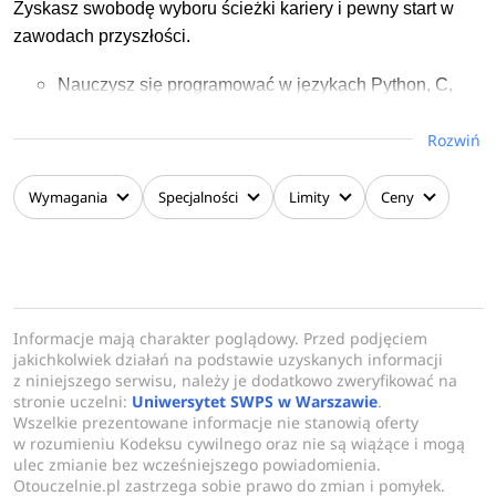
Zyskasz swobodę wyboru ścieżki kariery i pewny start w
zawodach przyszłości.
Nauczysz się programować w językach Python, C,
Java i JavaScript, by samodzielnie tworzyć aplikacje,
Rozwiń
gry czy systemy biznesowe.
Opanujesz analizę danych, by lepiej przewidywać
trendy, wspierać decyzje i wyciągać praktyczne
Wymagania
Specjalności
Limity
Ceny
wnioski.
Zdobędziesz doświadczenie w pracy z chmurą
obliczeniową, co pozwoli ci rozwijać nowoczesne i
skalowalne projekty IT.
Dowiesz się, jak projektować bazy danych i systemy,
Informacje mają charakter poglądowy. Przed podjęciem
jakichkolwiek działań na podstawie uzyskanych informacji
by skutecznie łączyć wymagania klientów z
z niniejszego serwisu, należy je dodatkowo zweryfikować na
technologią.
stronie uczelni:
Uniwersytet SWPS w Warszawie
.
Nauczysz się chronić systemy przed
Wszelkie prezentowane informacje nie stanowią oferty
w rozumieniu Kodeksu cywilnego oraz nie są wiążące i mogą
cyberzagrożeniami, co sprawi, że staniesz się cennym
ulec zmianie bez wcześniejszego powiadomienia.
członkiem zespołów bezpieczeństwa IT.
Otouczelnie.pl zastrzega sobie prawo do zmian i pomyłek.