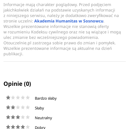
wytwarzania i testowania oprogramowania, metody
Informacje mają charakter poglądowy. Przed podjęciem
organizacji internetowych aplikacji wielowarstwowych,
jakichkolwiek działań na podstawie uzyskanych informacji
z niniejszego serwisu, należy je dodatkowo zweryfikować na
zasady konstruowania aplikacji mobilnych i wbudowanych
stronie uczelni:
Akademia Humanitas w Sosnowcu
.
czy metody i techniki sztucznej inteligencji.
Wszelkie prezentowane informacje nie stanowią oferty
w rozumieniu Kodeksu cywilnego oraz nie są wiążące i mogą
Absolwenci informatyki mogą znaleźć zatrudnienie na
ulec zmianie bez wcześniejszego powiadomienia.
Otouczelnie.pl zastrzega sobie prawo do zmian i pomyłek.
stanowiskach pracowników działów IT, kierowników
Wszelkie prezentowane informacje są aktualne na dzień
działów IT, jak również mogą prowadzić własną
publikacji.
działalność.
Opinie (0)
Bardzo słaby
Słaby
Neutralny
Dobry