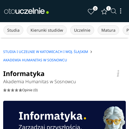
0
1
Studia
Kierunki studiów
Uczelnie
Matura
P
STUDIA I UCZELNIE W KATOWICACH I WOJ. ŚLĄSKIM
AKADEMIA HUMANITAS W SOSNOWCU
Informatyka
Akademia Humanitas w Sosnowcu
Opinie (0)