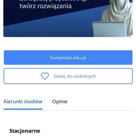
humanitas.edu.pl
Dodaj do ulubionych
Kierunki studiów
Opinie
Stacjonarne