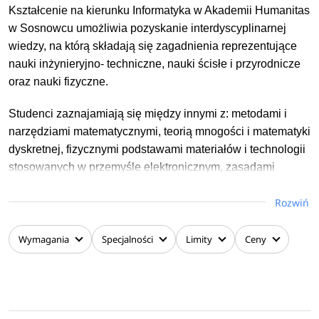
Kształcenie na kierunku Informatyka w Akademii Humanitas
w Sosnowcu umożliwia pozyskanie interdyscyplinarnej
wiedzy, na którą składają się zagadnienia reprezentujące
nauki inżynieryjno- techniczne, nauki ścisłe i przyrodnicze
oraz nauki fizyczne.
Studenci zaznajamiają się między innymi z: metodami i
narzędziami matematycznymi, teorią mnogości i matematyki
dyskretnej, fizycznymi podstawami materiałów i technologii
stosowanych w przemyśle elektronicznym, zasadami
działania i współdziałania podstawowych urządzeń
Rozwiń
cyfrowych oraz procesorów i pamięci czy podstawami
arytmetyki maszyn cyfrowych oraz cyfrowej reprezentacji i
przetwarzania informacji w systemach komputerowych.
Wymagania
Specjalności
Limity
Ceny
Ponadto poznają zasady tworzenia oraz analizy i
optymalizacji algorytmów i struktur danych, podstawowe
paradygmaty oraz metody programowania, metody