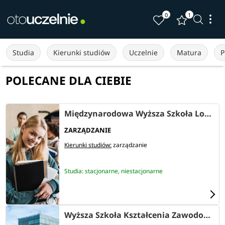
0
1
Studia
Kierunki studiów
Uczelnie
Matura
P
POLECANE DLA CIEBIE
Międzynarodowa Wyższa Szkoła Logistyki i Transportu we Wrocławiu
ZARZĄDZANIE
Kierunki studiów:
zarządzanie
Studia: stacjonarne, niestacjonarne
Wyższa Szkoła Kształcenia Zawodowego