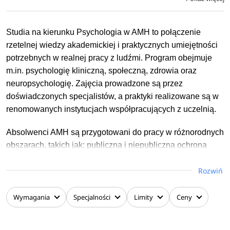
Studia na kierunku Psychologia w AMH to połączenie
rzetelnej wiedzy akademickiej i praktycznych umiejętności
potrzebnych w realnej pracy z ludźmi. Program obejmuje
m.in. psychologię kliniczną, społeczną, zdrowia oraz
neuropsychologię. Zajęcia prowadzone są przez
doświadczonych specjalistów, a praktyki realizowane są w
renomowanych instytucjach współpracujących z uczelnią.
Absolwenci AMH są przygotowani do pracy w różnorodnych
obszarach, takich jak: publiczna i niepubliczna ochrona
zdrowia (szpitale, przychodnie), placówki edukacyjne,
Rozwiń
ośrodki psychoterapii, firmy psychoedukacyjne i
prorozwojowe, placówki opiekuńczo-wychowawcze i
ośrodki rehabilitacyjne.
Wymagania
Specjalności
Limity
Ceny
Sprawdź szczegóły