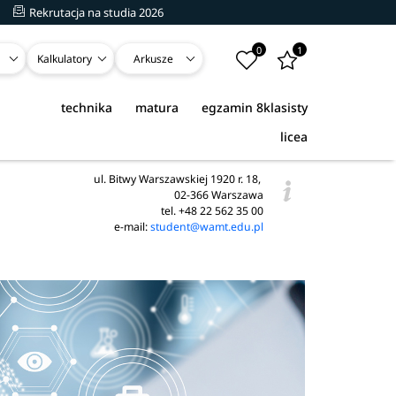
Rekrutacja na studia 2026
0
1
Kalkulatory
Arkusze
technika
matura
egzamin 8klasisty
licea
ul. Bitwy Warszawskiej 1920 r. 18,
02-366 Warszawa
tel. +48 22 562 35 00
e-mail:
student@wamt.edu.pl