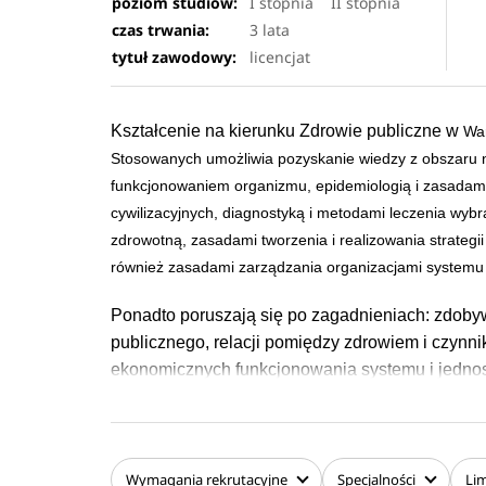
poziom studiów:
I stopnia
II stopnia
czas trwania:
3 lata
tytuł zawodowy:
licencjat
Kształcenie na kierunku Zdrowie publiczne w
Wa
Stosowanych
umożliwia pozyskanie wiedzy z obszaru n
funkcjonowaniem organizmu, epidemiologią i zasadami
cywilizacyjnych, diagnostyką i metodami leczenia wyb
zdrowotną, zasadami tworzenia i realizowania strategii 
również zasadami zarządzania organizacjami systemu 
Ponadto poruszają się po zagadnieniach: zdoby
publicznego, relacji pomiędzy zdrowiem i czyn
ekonomicznych funkcjonowania systemu i jednos
Wymagania
rekrutacyjne
Specjalności
Lim