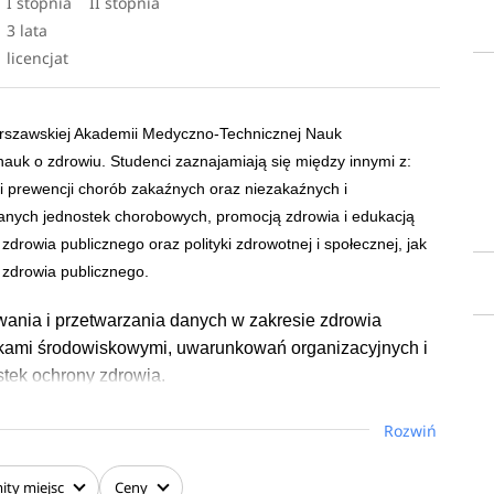
I stopnia
II stopnia
3 lata
licencjat
rszawskiej Akademii Medyczno-Technicznej Nauk
auk o zdrowiu. Studenci zaznajamiają się między innymi z:
 prewencji chorób zakaźnych oraz niezakaźnych i
ranych jednostek chorobowych, promocją zdrowia i edukacją
zdrowia publicznego oraz polityki zdrowotnej i społecznej, jak
zdrowia publicznego.
wania i przetwarzania danych w zakresie zdrowia
nikami środowiskowymi, uwarunkowań organizacyjnych i
tek ochrony zdrowia.
Rozwiń
ity
miejsc
Ceny