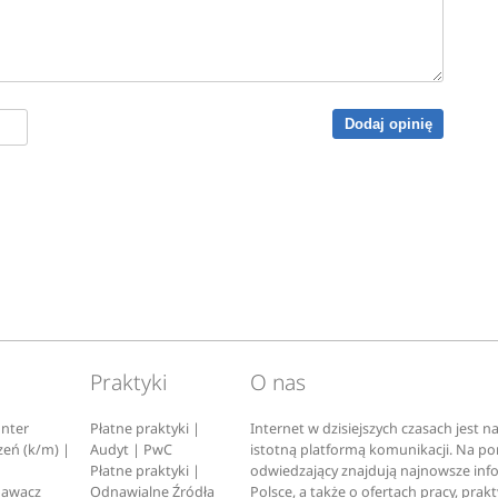
Dodaj opinię
Praktyki
O nas
nter
Płatne praktyki |
Internet w dzisiejszych czasach jest 
zeń (k/m) |
Audyt | PwC
istotną platformą komunikacji. Na p
Płatne praktyki |
odwiedzający znajdują najnowsze inf
pawacz
Odnawialne Źródła
Polsce, a także o ofertach pracy, prak