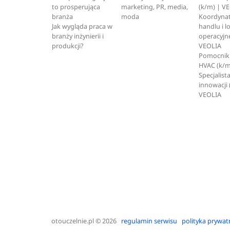
to prosperująca
marketing, PR, media,
(k/m) | V
branża
moda
Koordynat
Jak wygląda praca w
handlu i l
branży inżynierii i
operacyjne
produkcji?
VEOLIA
Pomocnik 
HVAC (k/m
Specjalista
innowacji 
VEOLIA
otouczelnie.pl
© 2026
regulamin serwisu
polityka prywat