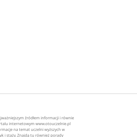
najważniejszym źródłem informacji i równie
ortalu internetowym www.otouczelnie.pl
ormacje na temat uczelni wyższych w
tyk i staży. Znajdą tu również porady