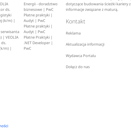
EOLIA
Energii - doradztwo
dotyczące budowania ścieżki kariery 
or ds.
biznesowe | PwC
informacje związane z maturą.
ogistyki
Płatne praktyki |
Kontakt
j (k/m) |
Audyt | PwC
Płatne praktyki |
serwisanta
Audyt | PwC
Reklama
) | VEOLIA
Płatne Praktyki |
 ds.
.NET Developer |
Aktualizacja informacji
(k/m) |
PwC
Wydawca Portalu
Dołącz do nas
ności