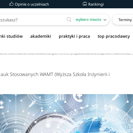
Opinie o uczelniach
Rankingi
wybierz miasto
Terminy
nki studiów
akademiki
praktyki i praca
top pracodawcy
o-Techniczna Nauk Stosowanych WAMT (Wyższa Szkoła Inżynierii i Zdrowia)
k Stosowanych WAMT (Wyższa Szkoła Inżynierii i