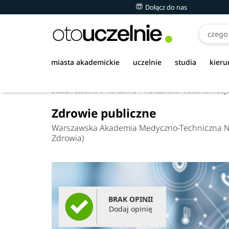
Dołącz do nas
miasta akademickie
uczelnie
studia
kieru
Studia i uczelnie w Warszawie
Warszawska Akademia Medyczn
Zdrowie publiczne
Warszawska Akademia Medyczno-Techniczna Nau
Zdrowia)
BRAK OPINII
Dodaj opinię