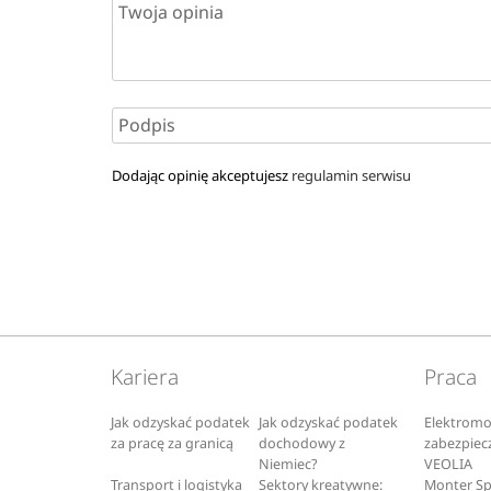
Dodając opinię akceptujesz
regulamin serwisu
Kariera
Praca
Jak odzyskać podatek
Jak odzyskać podatek
Elektromo
za pracę za granicą
dochodowy z
zabezpiec
Niemiec?
VEOLIA
Transport i logistyka
Sektory kreatywne:
Monter S