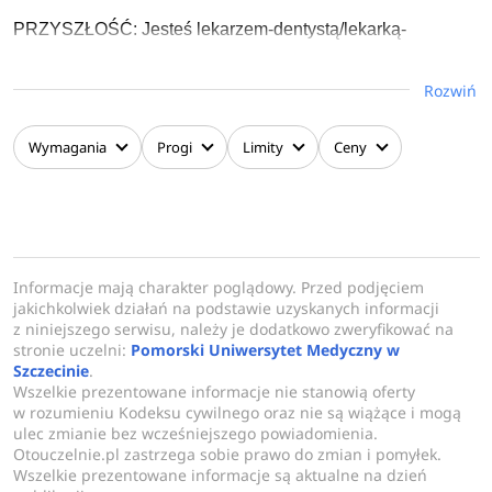
PRZYSZŁOŚĆ: Jesteś lekarzem-dentystą/lekarką-
dentystką. Zajmujesz się profilaktyką i leczeniem chorób w
zakresie jamy ustnej. Możesz pracować w publicznych
Rozwiń
placówkach bądź w prywatnym gabinecie w zakresie
ogólnej stomatologii lub określonej specjalizacji, np.
Wymagania
Progi
Limity
Ceny
stomatologii zachowawczej, chirurgii stomatologicznej,
ortodoncji, protetyki czy periodontologii.
ENGLISH PROGRAM
Informacje mają charakter poglądowy. Przed podjęciem
Program
Anglojęzyczny English Program
dedykowany
jakichkolwiek działań na podstawie uzyskanych informacji
dla obcokrajowców, jest również dostępny dla kandydatów
z niniejszego serwisu, należy je dodatkowo zweryfikować na
polskich.
stronie uczelni:
Pomorski Uniwersytet Medyczny w
Szczecinie
.
Wszelkie prezentowane informacje nie stanowią oferty
Na taką formę studiów decydują się także studenci z
w rozumieniu Kodeksu cywilnego oraz nie są wiążące i mogą
naszego kraju, dla których ważny jest wysoki poziom
ulec zmianie bez wcześniejszego powiadomienia.
wiedzy medycznej oraz biegłość zawodowa w języku
Otouczelnie.pl zastrzega sobie prawo do zmian i pomyłek.
Wszelkie prezentowane informacje są aktualne na dzień
angielskim.