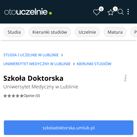
0
1
Studia
Kierunki studiów
Uczelnie
Matura
P
STUDIA I UCZELNIE W LUBLINIE
UNIWERSYTET MEDYCZNY W LUBLINIE
KIERUNKI STUDIÓW
Szkoła Doktorska
Uniwersytet Medyczny w Lublinie
Opinie (0)
szkoladoktorska.umlub.pl