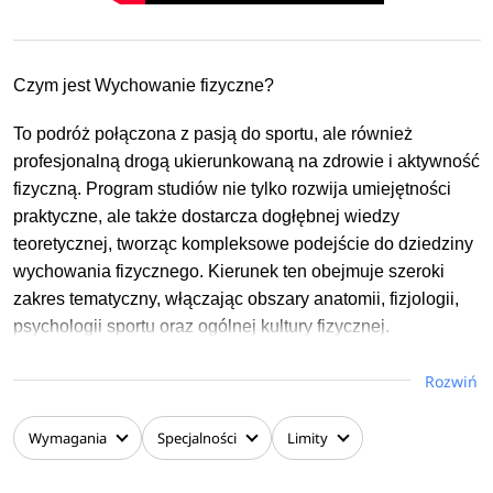
Czym jest Wychowanie fizyczne?
To podróż połączona z pasją do sportu, ale również
profesjonalną drogą ukierunkowaną na zdrowie i aktywność
fizyczną. Program studiów nie tylko rozwija umiejętności
praktyczne, ale także dostarcza dogłębnej wiedzy
teoretycznej, tworząc kompleksowe podejście do dziedziny
wychowania fizycznego. Kierunek ten obejmuje szeroki
zakres tematyczny, włączając obszary anatomii, fizjologii,
psychologii sportu oraz ogólnej kultury fizycznej.
Studenci mają szansę zgłębiać tajniki funkcjonowania
Rozwiń
ludzkiego ciała, zrozumieć psychologiczne aspekty
aktywności fizycznej, a także poznać różnorodne formy
Wymagania
Specjalności
Limity
kultury fizycznej dostosowane do różnych grup wiekowych i
kondycyjnych. Kierunek ten stawia na rozwój kompetencji