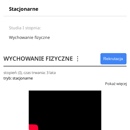
Stacjonarne
Studia I stopnia:
Wychowanie fizyczne
WYCHOWANIE FIZYCZNE
⋮
Rekrutacja
stopień: (I), czas trwania: 3 lata
tryb: stacjonarne
Pokaż więcej