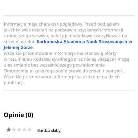
praktycznych, aby absolwenci byli gotowi sprostać
różnorodnym wyzwaniom zawodowym i wnieść istotny
wkład w promowanie zdrowego stylu życia w
Informacje mają charakter poglądowy. Przed podjęciem
społeczeństwie.
jakichkolwiek działań na podstawie uzyskanych informacji
z niniejszego serwisu, należy je dodatkowo zweryfikować na
stronie uczelni:
Karkonoska Akademia Nauk Stosowanych w
Jeleniej Górze
.
Wszelkie prezentowane informacje nie stanowią oferty
w rozumieniu Kodeksu cywilnego oraz nie są wiążące i mogą
ulec zmianie bez wcześniejszego powiadomienia.
Otouczelnie.pl zastrzega sobie prawo do zmian i pomyłek.
Wszelkie prezentowane informacje są aktualne na dzień
publikacji.
Opinie (0)
Bardzo słaby