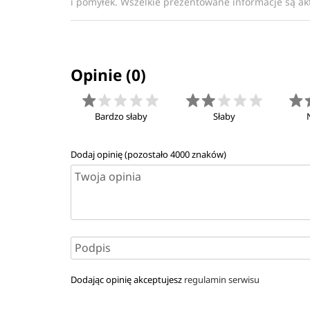
i pomyłek. Wszelkie prezentowane informacje są akt
Opinie (0)
Bardzo słaby
Słaby
Dodaj opinię (pozostało
4000
znaków)
Dodając opinię akceptujesz
regulamin serwisu