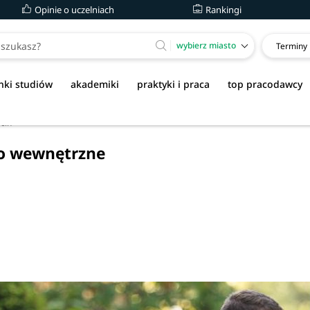
Opinie o uczelniach
Rankingi
wybierz miasto
Terminy
nki studiów
akademiki
praktyki i praca
top pracodawcy
cin
wo wewnętrzne