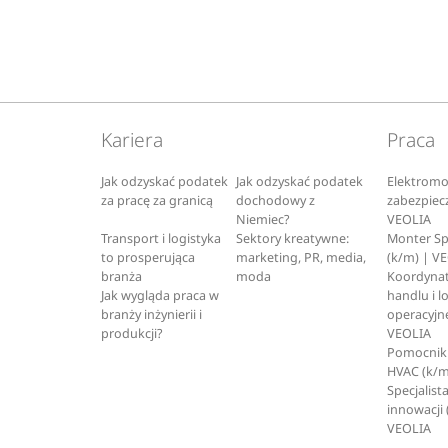
Kariera
Praca
Jak odzyskać podatek
Jak odzyskać podatek
Elektromo
za pracę za granicą
dochodowy z
zabezpiec
Niemiec?
VEOLIA
Transport i logistyka
Sektory kreatywne:
Monter S
to prosperująca
marketing, PR, media,
(k/m) | V
branża
moda
Koordynat
Jak wygląda praca w
handlu i l
branży inżynierii i
operacyjne
produkcji?
VEOLIA
Pomocnik 
HVAC (k/m
Specjalista
innowacji 
VEOLIA