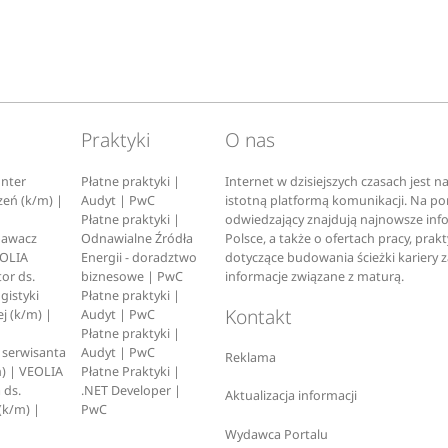
Praktyki
O nas
nter
Płatne praktyki |
Internet w dzisiejszych czasach jest 
zeń (k/m) |
Audyt | PwC
istotną platformą komunikacji. Na p
Płatne praktyki |
odwiedzający znajdują najnowsze inf
pawacz
Odnawialne Źródła
Polsce, a także o ofertach pracy, prak
EOLIA
Energii - doradztwo
dotyczące budowania ścieżki kariery 
or ds.
biznesowe | PwC
informacje związane z maturą.
ogistyki
Płatne praktyki |
Kontakt
j (k/m) |
Audyt | PwC
Płatne praktyki |
serwisanta
Audyt | PwC
Reklama
) | VEOLIA
Płatne Praktyki |
 ds.
.NET Developer |
Aktualizacja informacji
(k/m) |
PwC
Wydawca Portalu