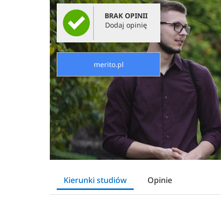
BRAK OPINII
Dodaj opinię
merito.pl
Kierunki studiów
Opinie