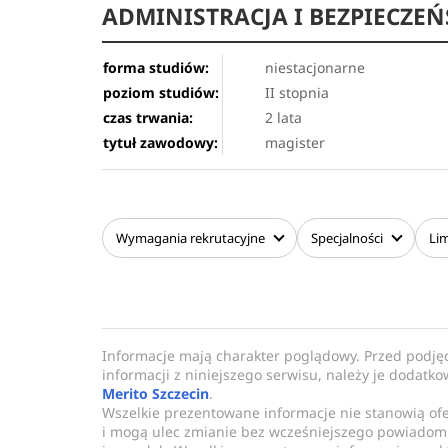
ADMINISTRACJA I BEZPIECZ
forma studiów:
niestacjonarne
poziom studiów:
II stopnia
czas trwania:
2 lata
tytuł zawodowy:
magister
Wymagania
rekrutacyjne
Specjalności
Lim
Informacje mają charakter poglądowy. Przed podję
informacji z niniejszego serwisu, należy je dodatk
Merito Szczecin
.
Wszelkie prezentowane informacje nie stanowią of
i mogą ulec zmianie bez wcześniejszego powiadomi