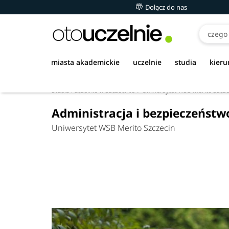
Dołącz do nas
miasta akademickie
uczelnie
studia
kieru
Studia i uczelnie w Szczecinie
Uniwersytet WSB Merito Szcze
Administracja i bezpieczeńst
Uniwersytet WSB Merito Szczecin