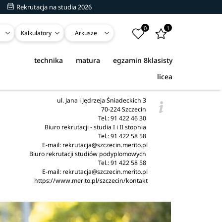
Rekrutacja na studia 2026
0
1
Kalkulatory
Arkusze
technika
matura
egzamin 8klasisty
licea
ul. Jana i Jędrzeja Śniadeckich 3
70-224 Szczecin
Tel.: 91 422 46 30
Biuro rekrutacji - studia I i II stopnia
Tel.: 91 422 58 58
E-mail:
rekrutacja@szczecin.merito.pl
Biuro rekrutacji studiów podyplomowych
Tel.: 91 422 58 58
E-mail:
rekrutacja@szczecin.merito.pl
https://www.merito.pl/szczecin/kontakt