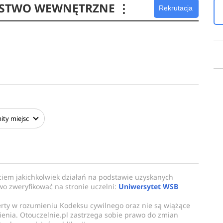
EŃSTWO WEWNĘTRZNE
⋮
Rekrutacja
ity
miejsc
ciem jakichkolwiek działań na podstawie uzyskanych
owo zweryfikować na stronie uczelni:
Uniwersytet WSB
erty w rozumieniu Kodeksu cywilnego oraz nie są wiążące
enia. Otouczelnie.pl zastrzega sobie prawo do zmian