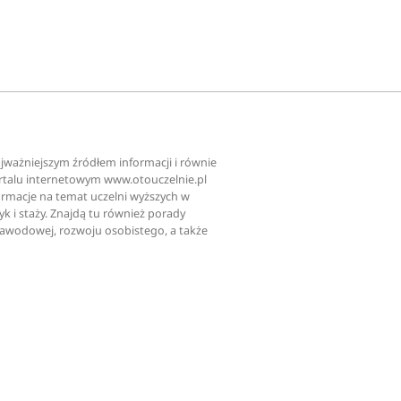
najważniejszym źródłem informacji i równie
ortalu internetowym www.otouczelnie.pl
ormacje na temat uczelni wyższych w
tyk i staży. Znajdą tu również porady
zawodowej, rozwoju osobistego, a także