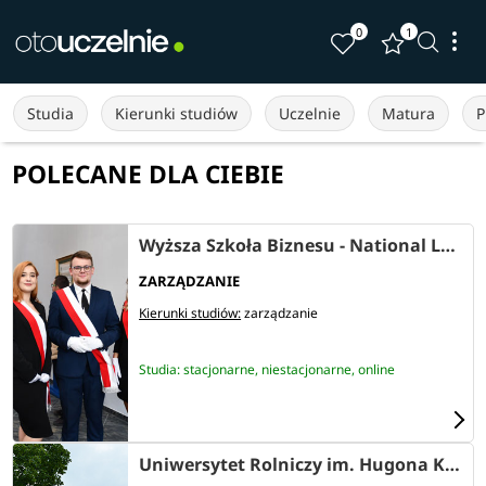
0
1
Studia
Kierunki studiów
Uczelnie
Matura
P
POLECANE DLA CIEBIE
Wyższa Szkoła Biznesu - National Louis University w Nowym Sączu
ZARZĄDZANIE
Kierunki studiów:
zarządzanie
Studia: stacjonarne, niestacjonarne, online
Uniwersytet Rolniczy im. Hugona Kołłątaja w Krakowie