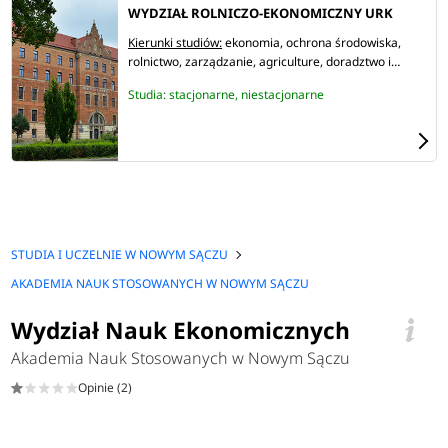
WYDZIAŁ ROLNICZO-EKONOMICZNY URK
Kierunki studiów:
ekonomia
ochrona środowiska
rolnictwo
zarządzanie
agriculture
doradztwo i
administracja rolnicza
finanse i rachunkowość
Studia: stacjonarne, niestacjonarne
interdisciplinary bioeconomy studies
STUDIA I UCZELNIE W NOWYM SĄCZU
AKADEMIA NAUK STOSOWANYCH W NOWYM SĄCZU
Wydział Nauk Ekonomicznych
Akademia Nauk Stosowanych w Nowym Sączu
Opinie (2)