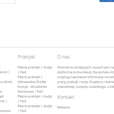
Praktyki
O nas
r
Płatne praktyki | Audyt
Internet w dzisiejszych czasach jest n
(k/m) |
| PwC
platformą komunikacji. Na portalu i
Płatne praktyki |
znajdują najnowsze informacje na tem
cz (k/m)
Odnawialne Źródła
pracy, praktyk i staży. Znajdą tu rów
Energii - doradztwo
zawodowej, rozwoju osobistego, a ta
s.
biznesowe | PwC
Kontakt
yki
Płatne praktyki | Audyt
/m) |
| PwC
Płatne praktyki | Audyt
Reklama
wisanta
| PwC