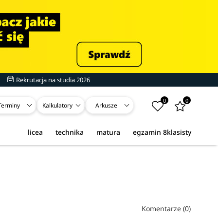
Rekrutacja na studia 2026
0
0
Terminy
Kalkulatory
Arkusze
licea
technika
matura
egzamin 8klasisty
Komentarze (0)