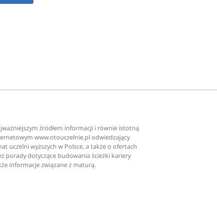
ajważniejszym źródłem informacji i równie istotną
nternetowym www.otouczelnie.pl odwiedzający
at uczelni wyższych w Polsce, a także o ofertach
nież porady dotyczące budowania ścieżki kariery
kże informacje związane z maturą.