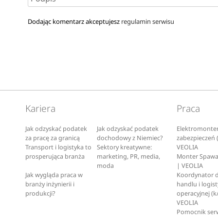
Dodając komentarz akceptujesz
regulamin serwisu
Kariera
Praca
Jak odzyskać podatek
Jak odzyskać podatek
Elektromonte
za pracę za granicą
dochodowy z Niemiec?
zabezpieczeń 
Transport i logistyka to
Sektory kreatywne:
VEOLIA
prosperująca branża
marketing, PR, media,
Monter Spawa
moda
| VEOLIA
Jak wygląda praca w
Koordynator d
branży inżynierii i
handlu i logist
produkcji?
operacyjnej (k
VEOLIA
Pomocnik ser