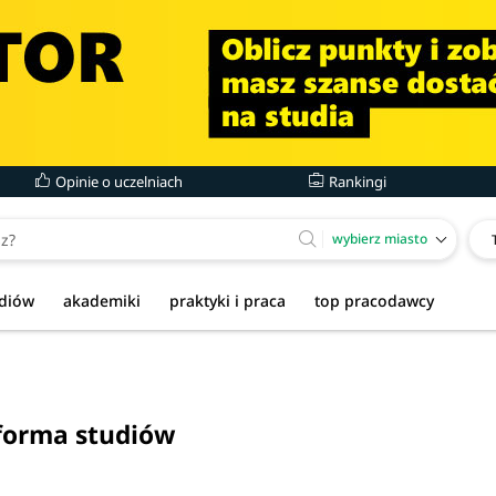
Opinie o uczelniach
Rankingi
wybierz miasto
udiów
akademiki
praktyki i praca
top pracodawcy
forma studiów