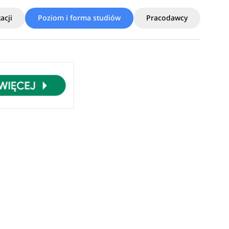
acji
Poziom i forma studiów
Pracodawcy