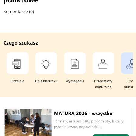
Komentarze (0)
Czego szukasz
Uczelnie
Opis kierunku
Wymagania
Przedmioty
Prog
maturalne
punkto