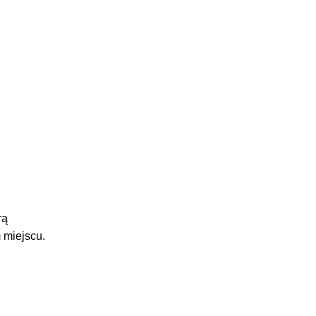
rą
 miejscu.