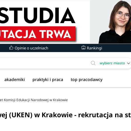
Opinie o uczelniach
Rankingi
wybierz miasto
akademiki
praktyki i praca
top pracodawcy
et Komisji Edukacji Narodowej w Krakowie
ej (UKEN) w Krakowie - rekrutacja na s