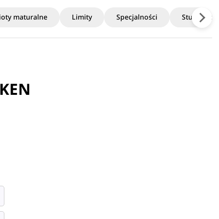
oty maturalne
Limity
Specjalności
Studia po
UKEN