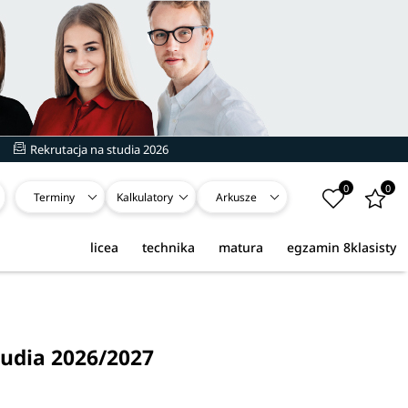
Rekrutacja na studia 2026
0
0
Terminy
Kalkulatory
Arkusze
licea
technika
matura
egzamin 8klasisty
tudia 2026/2027