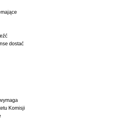
iemające
leźć
anse dostać
m wymaga
etu Komisji
e