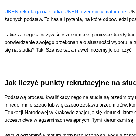
UKEN rekrutacja na studia
,
UKEN przedmioty maturalne
, UK
żadnych podstaw. To hasła i pytania, na które odpowiedzi po
Takie zabiegi są oczywiście zrozumiałe, ponieważ każdy kan
potwierdzenie swojego przekonania o słuszności wyboru, a t
się na studia? Tak. Szanse są, a nawet możemy je obliczyć.
Jak liczyć punkty rekrutacyjne na stu
Podstawą procesu kwalifikacyjnego na studia są przedmiot
innego, mniejszego lub większego zestawu przedmiotów, któr
Edukacji Narodowej w Krakowie znajdują się kierunki, któr
uczestnictwa w egzaminach wstępnych. Tymi kierunkami są: M
Wyniki egzaminów maturalnych przeliczane są według zasad