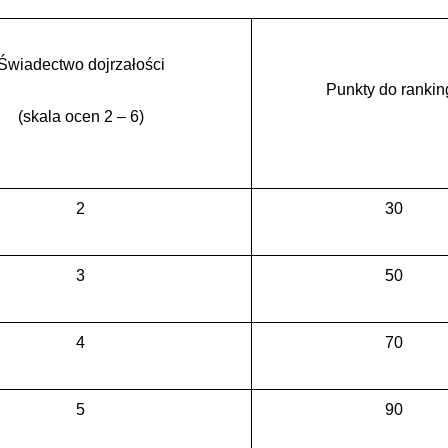
Świadectwo dojrzałości
Punkty do rankin
(skala ocen 2 – 6)
2
30
3
50
4
70
5
90