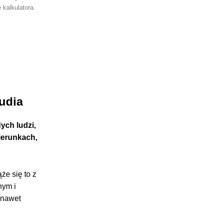
 kalkulatora.
udia
ych ludzi,
ierunkach,
że się to z
nym i
 nawet