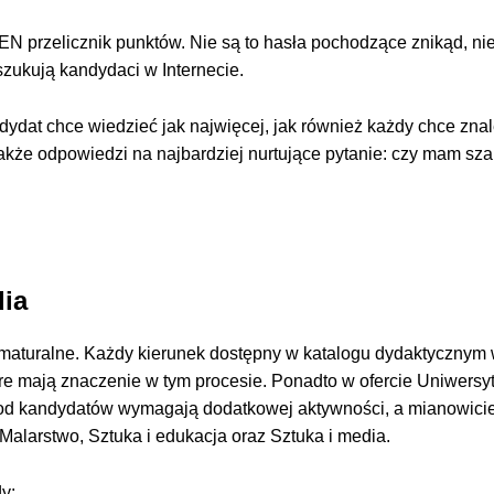
EN przelicznik punktów. Nie są to hasła pochodzące znikąd, n
szukują kandydaci w Internecie.
dydat chce wiedzieć jak najwięcej, jak również każdy chce zna
akże odpowiedzi na najbardziej nurtujące pytanie: czy mam sz
dia
y maturalne. Każdy kierunek dostępny w katalogu dydaktyczny
e mają znaczenie w tym procesie. Ponadto w ofercie Uniwersyt
e od kandydatów wymagają dodatkowej aktywności, a mianowici
alarstwo, Sztuka i edukacja oraz Sztuka i media.
y: