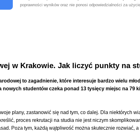
poprawności wyników oraz nie ponosi odpowiedzialności za użycie
ej w Krakowie. Jak liczyć punkty na st
rodowej to zagadnienie, które interesuje bardzo wielu młod
 nowych studentów czeka ponad 13 tysięcy miejsc na 79 k
woje plany, zastanowić się nad tym, co dalej. Dla niektórych wią
eślić, proces rekrutacji na studia nie jest niczym skomplikowa
zasad. Poza tym, każdą wątpliwość można skutecznie rozwiać, a