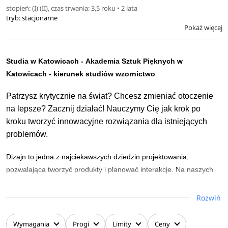
organizacji, tworzenia prezentacji wizualnych istniejących
stopień: (I) (II), czas trwania: 3,5 roku • 2 lata
tryb: stacjonarne
problemów projektowych i propozycji ich rozwiązań.
Pokaż więcej
Studia w Katowicach -
Akademia Sztuk Pięknych w
Katowicach
- kierunek studiów wzornictwo
Patrzysz krytycznie na świat? Chcesz zmieniać otoczenie
na lepsze? Zacznij działać! Nauczymy Cię jak krok po
kroku tworzyć innowacyjne rozwiązania dla istniejących
problemów.
Dizajn to jedna z najciekawszych dziedzin projektowania,
pozwalająca tworzyć produkty i planować interakcje. Na naszych
studiach nauczysz się jak projektować użyteczne produkty, łączące
kreatywność i solidną podstawę,
jaką jest doświadczenie
Rozwiń
użytkownika. Kształcimy projektantów działających w różnych
obszarach projektowania na styku biznesu i nowych technologii –
Wymagania
Progi
Limity
Ceny