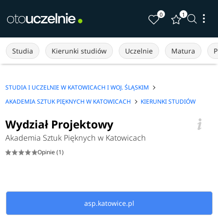
0
1
Studia
Kierunki studiów
Uczelnie
Matura
P
STUDIA I UCZELNIE W KATOWICACH I WOJ. ŚLĄSKIM
AKADEMIA SZTUK PIĘKNYCH W KATOWICACH
KIERUNKI STUDIÓW
Wydział Projektowy
Akademia Sztuk Pięknych w Katowicach
Opinie (1)
asp.katowice.pl