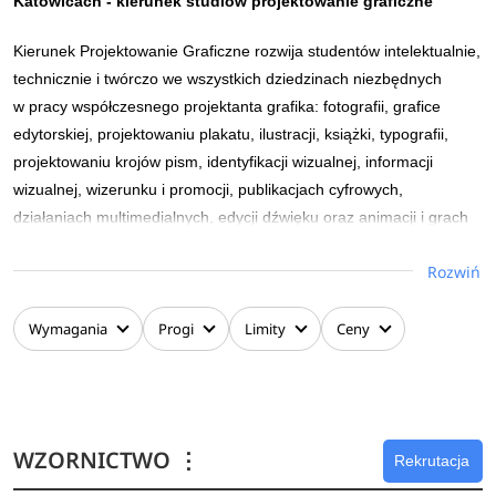
Katowicach
- kierunek studiów projektowanie graficzne
Kierunek Projektowanie Graficzne rozwija studentów intelektualnie,
technicznie i twórczo we wszystkich dziedzinach niezbędnych
w pracy współczesnego projektanta grafika: fotografii, grafice
edytorskiej, projektowaniu plakatu, ilustracji, książki, typografii,
projektowaniu krojów pism, identyfikacji wizualnej, informacji
wizualnej, wizerunku i promocji, publikacjach cyfrowych,
działaniach multimedialnych, edycji dźwięku oraz animacji i grach
komputerowych.
Rozwiń
Dodatkowo zajęcia oparte są na badaniach, szerokiej podbudowie
teoretycznej, a także na rozwoju indywidualnych umiejętności
Wymagania
Progi
Limity
Ceny
przydatnych w zawodzie w zakresie kompozycji, rysunku,
malarstwa i grafiki.
Absolwent przygotowany jest dzięki opanowaniu najnowszych
technologii nie jedynie do tworzenia zaawansowanych technicznie
WZORNICTWO
⋮
Rekrutacja
statycznych i ruchomych obrazów, lecz również analizy,