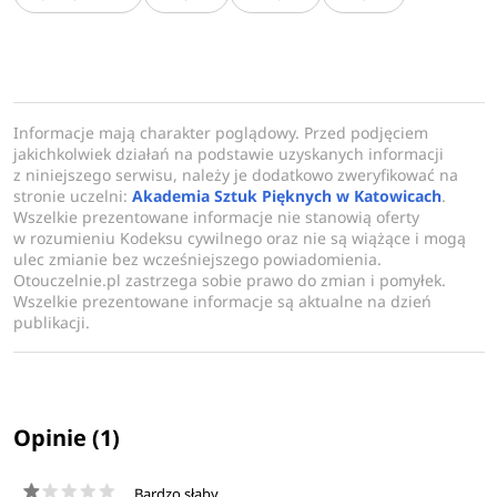
od projektantów produktu po UX i UI Designerów. Wzornictwo to
studia, które otworzą Cię na nowe doświadczenia, wyzwolą
energię do działania oraz wyposażą w umiejętności niezbędne
w przyszłej pracy projektowej.
Informacje mają charakter poglądowy. Przed podjęciem
jakichkolwiek działań na podstawie uzyskanych informacji
z niniejszego serwisu, należy je dodatkowo zweryfikować na
stronie uczelni:
Akademia Sztuk Pięknych w Katowicach
.
Wszelkie prezentowane informacje nie stanowią oferty
w rozumieniu Kodeksu cywilnego oraz nie są wiążące i mogą
ulec zmianie bez wcześniejszego powiadomienia.
Otouczelnie.pl zastrzega sobie prawo do zmian i pomyłek.
Wszelkie prezentowane informacje są aktualne na dzień
publikacji.
Opinie (1)
Bardzo słaby