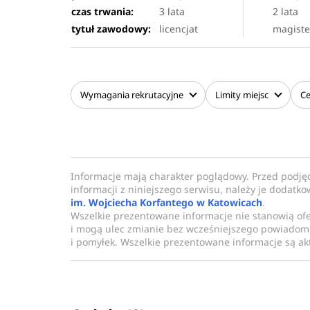
czas trwania:
3 lata
2 lata
tytuł zawodowy:
licencjat
magiste
Wymagania
rekrutacyjne
Limity
miejsc
C
Informacje mają charakter poglądowy. Przed podję
informacji z niniejszego serwisu, należy je dodatk
im. Wojciecha Korfantego w Katowicach
.
Wszelkie prezentowane informacje nie stanowią of
i mogą ulec zmianie bez wcześniejszego powiadomi
i pomyłek. Wszelkie prezentowane informacje są akt