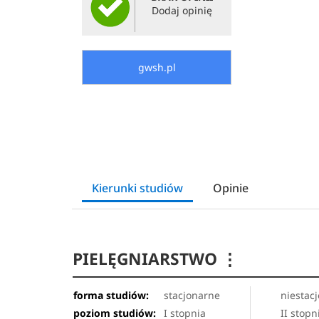
Dodaj opinię
gwsh.pl
Kierunki studiów
Opinie
PIELĘGNIARSTWO
⋮
forma studiów:
stacjonarne
niestac
poziom studiów:
I stopnia
II stopn