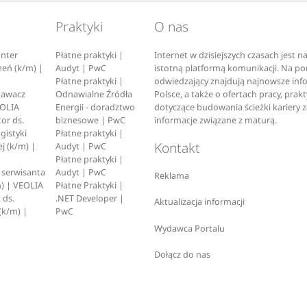
Praktyki
O nas
nter
Płatne praktyki |
Internet w dzisiejszych czasach jest 
zeń (k/m) |
Audyt | PwC
istotną platformą komunikacji. Na p
Płatne praktyki |
odwiedzający znajdują najnowsze inf
pawacz
Odnawialne Źródła
Polsce, a także o ofertach pracy, prak
EOLIA
Energii - doradztwo
dotyczące budowania ścieżki kariery 
or ds.
biznesowe | PwC
informacje związane z maturą.
ogistyki
Płatne praktyki |
Kontakt
j (k/m) |
Audyt | PwC
Płatne praktyki |
serwisanta
Audyt | PwC
Reklama
) | VEOLIA
Płatne Praktyki |
 ds.
.NET Developer |
Aktualizacja informacji
(k/m) |
PwC
Wydawca Portalu
Dołącz do nas