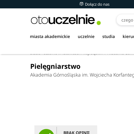
Dołącz do nas
miasta akademickie
uczelnie
studia
kieru
Studia i uczelnie w Katowicach i woj. śląskim
Akademia Górno
Pielęgniarstwo
Akademia Górnośląska im. Wojciecha Korfante
BRAK OPINII