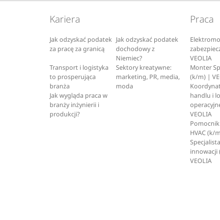
Kariera
Praca
Jak odzyskać podatek
Jak odzyskać podatek
Elektromo
za pracę za granicą
dochodowy z
zabezpiec
Niemiec?
VEOLIA
Transport i logistyka
Sektory kreatywne:
Monter S
to prosperująca
marketing, PR, media,
(k/m) | V
branża
moda
Koordynat
Jak wygląda praca w
handlu i l
branży inżynierii i
operacyjne
produkcji?
VEOLIA
Pomocnik 
HVAC (k/m
Specjalista
innowacji 
VEOLIA