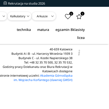
Rekrutacja na studia 2026
0
1
Kalkulatory
Arkusze
technika
matura
egzamin 8klasisty
licea
40-659 Katowice
Budynki A i B - ul. Harcerzy Września 1939 3
Budynek C - ul. Kostki Napierskiego 38
Tel: +48 32 35 70 500, 32 35 70 532,
Godziny pracy Dziekanatu oraz Biura Rekrutacji w
Katowicach dostępne
stronie internetowej uczelni:
Akademia Górnośląska
im. Wojciecha Korfantego (dawniej GWSH)