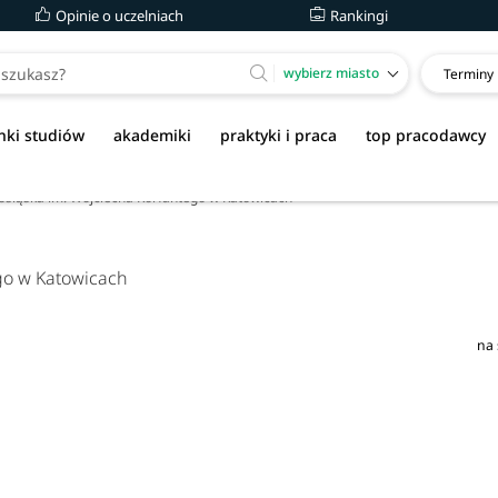
Opinie o uczelniach
Rankingi
wybierz miasto
Terminy
nki studiów
akademiki
praktyki i praca
top pracodawcy
śląska im. Wojciecha Korfantego w Katowicach
go w Katowicach
na 