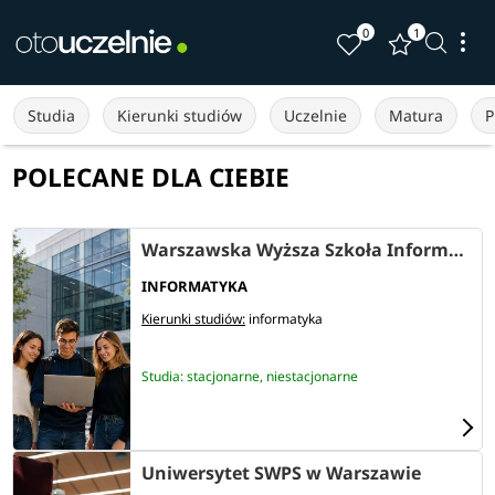
0
1
Studia
Kierunki studiów
Uczelnie
Matura
P
POLECANE DLA CIEBIE
Warszawska Wyższa Szkoła Informatyki
INFORMATYKA
Kierunki studiów:
informatyka
Studia: stacjonarne, niestacjonarne
Uniwersytet SWPS w Warszawie