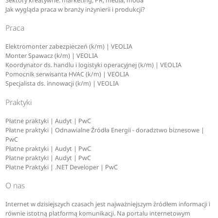
Sektory kreatywne: marketing, PR, media, moda
Jak wygląda praca w branży inżynierii i produkcji?
Praca
Elektromonter zabezpieczeń (k/m) | VEOLIA
Monter Spawacz (k/m) | VEOLIA
Koordynator ds. handlu i logistyki operacyjnej (k/m) | VEOLIA
Pomocnik serwisanta HVAC (k/m) | VEOLIA
Specjalista ds. innowacji (k/m) | VEOLIA
Praktyki
Płatne praktyki | Audyt | PwC
Płatne praktyki | Odnawialne Źródła Energii - doradztwo biznesowe |
PwC
Płatne praktyki | Audyt | PwC
Płatne praktyki | Audyt | PwC
Płatne Praktyki | .NET Developer | PwC
O nas
Internet w dzisiejszych czasach jest najważniejszym źródłem informacji i
równie istotną platformą komunikacji. Na portalu internetowym