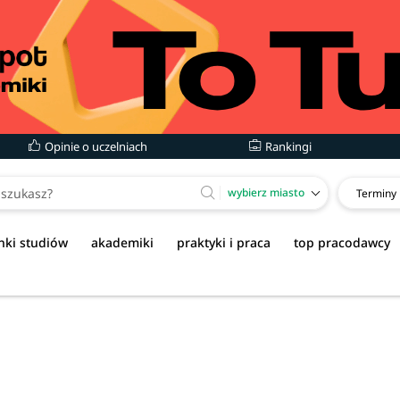
Opinie o uczelniach
Rankingi
wybierz miasto
Terminy
nki studiów
akademiki
praktyki i praca
top pracodawcy