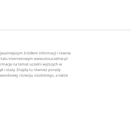
najważniejszym źródłem informacji i równie
ortalu internetowym www.otouczelnie.pl
ormacje na temat uczelni wyższych w
tyk i staży. Znajdą tu również porady
zawodowej, rozwoju osobistego, a także