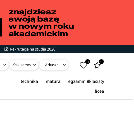
Rekrutacja na studia 2026
0
0
Kalkulatory
Arkusze
technika
matura
egzamin 8klasisty
licea