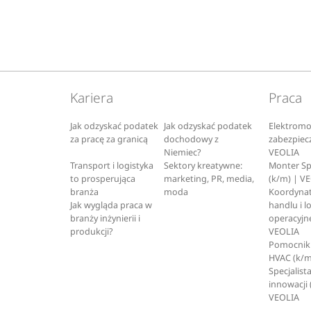
Kariera
Praca
Jak odzyskać podatek
Jak odzyskać podatek
Elektromo
za pracę za granicą
dochodowy z
zabezpiec
Niemiec?
VEOLIA
Transport i logistyka
Sektory kreatywne:
Monter S
to prosperująca
marketing, PR, media,
(k/m) | V
branża
moda
Koordynat
Jak wygląda praca w
handlu i l
branży inżynierii i
operacyjne
produkcji?
VEOLIA
Pomocnik 
HVAC (k/m
Specjalista
innowacji 
VEOLIA