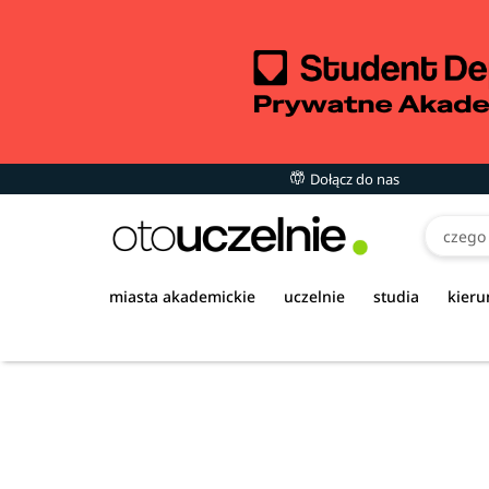
Dołącz do nas
miasta akademickie
uczelnie
studia
kieru