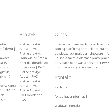
Praktyki
O nas
nter
Płatne praktyki |
Internet w dzisiejszych czasach jest 
zeń (k/m) |
Audyt | PwC
istotną platformą komunikacji. Na p
Płatne praktyki |
odwiedzający znajdują najnowsze inf
pawacz
Odnawialne Źródła
Polsce, a także o ofertach pracy, prak
EOLIA
Energii - doradztwo
dotyczące budowania ścieżki kariery 
or ds.
biznesowe | PwC
informacje związane z maturą.
ogistyki
Płatne praktyki |
Kontakt
j (k/m) |
Audyt | PwC
Płatne praktyki |
serwisanta
Audyt | PwC
Reklama
) | VEOLIA
Płatne Praktyki |
 ds.
.NET Developer |
Aktualizacja informacji
(k/m) |
PwC
Wydawca Portalu