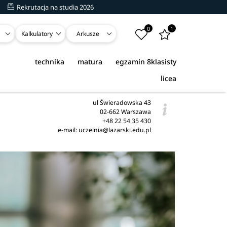
Rekrutacja na studia 2026
0
1
Kalkulatory
Arkusze
technika
matura
egzamin 8klasisty
licea
ul Świeradowska 43
02-662 Warszawa
+48 22 54 35 430
e-mail: uczelnia@lazarski.edu.pl