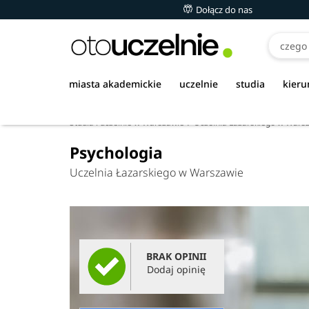
Dołącz do nas
miasta akademickie
uczelnie
studia
kieru
Studia i uczelnie w Warszawie
Uczelnia Łazarskiego w Wars
Psychologia
Uczelnia Łazarskiego w Warszawie
BRAK OPINII
Dodaj opinię