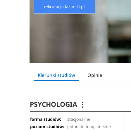
rekrutacja.lazarski.pl
Kierunki studiów
Opinie
PSYCHOLOGIA
⋮
forma studiów:
stacjonarne
poziom studiów:
jednolite magisterskie