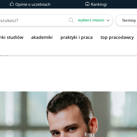
Opinie o uczelniach
Rankingi
wybierz miasto
Terminy
nki studiów
akademiki
praktyki i praca
top pracodawcy
zawie