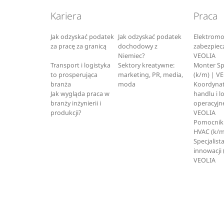
Kariera
Praca
Jak odzyskać podatek
Jak odzyskać podatek
Elektromo
za pracę za granicą
dochodowy z
zabezpiec
Niemiec?
VEOLIA
Transport i logistyka
Sektory kreatywne:
Monter S
to prosperująca
marketing, PR, media,
(k/m) | V
branża
moda
Koordynat
Jak wygląda praca w
handlu i l
branży inżynierii i
operacyjne
produkcji?
VEOLIA
Pomocnik 
HVAC (k/m
Specjalista
innowacji 
VEOLIA