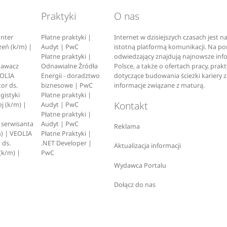
Praktyki
O nas
nter
Płatne praktyki |
Internet w dzisiejszych czasach jest 
zeń (k/m) |
Audyt | PwC
istotną platformą komunikacji. Na p
Płatne praktyki |
odwiedzający znajdują najnowsze inf
pawacz
Odnawialne Źródła
Polsce, a także o ofertach pracy, prak
EOLIA
Energii - doradztwo
dotyczące budowania ścieżki kariery 
or ds.
biznesowe | PwC
informacje związane z maturą.
ogistyki
Płatne praktyki |
Kontakt
j (k/m) |
Audyt | PwC
Płatne praktyki |
serwisanta
Audyt | PwC
Reklama
) | VEOLIA
Płatne Praktyki |
 ds.
.NET Developer |
Aktualizacja informacji
(k/m) |
PwC
Wydawca Portalu
Dołącz do nas