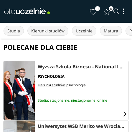
0
0
Studia
Kierunki studiów
Uczelnie
Matura
P
POLECANE DLA CIEBIE
Wyższa Szkoła Biznesu - National Louis University w Nowym Sączu
PSYCHOLOGIA
Kierunki studiów:
psychologia
Studia: stacjonarne, niestacjonarne, online
Uniwersytet WSB Merito we Wrocławiu