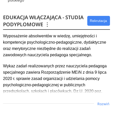
polskiego
EDUKACJA WŁĄCZAJĄCA - STUDIA
Rekrutacja
PODYPLOMOWE
⋮
Wyposażenie absolwentów w wiedzę, umiejętności i
kompetencje psychologiczno-pedagogiczne, dydaktyczne
oraz merytoryczne niezbędne do realizacji zadań
zawodowych nauczyciela pedagoga specjalnego.
Wykaz zadań realizowanych przez nauczyciela pedagoga
specjalnego zawiera Rozporządzenie MEiN z dnia 9 lipca
2020 r. sprawie zasad organizacji i udzielania pomocy
psychologiczno-pedagogicznej w publicznych
przedszkolach, szkołach i placówkach, Dz.U. 2020 poz.
1280 ze zmianami, § 24a oraz Rozporządzenie MEiN z
Rozwiń
dnia 22 lipca 2022 r. w sprawie wykazu zajęć
prowadzonych bezpośrednio z uczniami lub