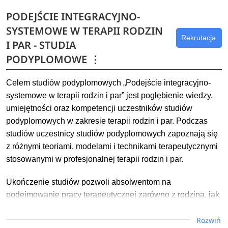
wychowankami albo na ich rzecz przez nauczycieli poradni.
PODEJŚCIE INTEGRACYJNO-
SYSTEMOWE W TERAPII RODZIN
Kwalifikacje uzyskane w trakcie studiów podyplomowych
Rekrutacja
umożliwiają podjęcie pracy na stanowisku nauczyciela
I PAR - STUDIA
pedagoga specjalnego w przedszkolach i szkołach
PODYPLOMOWE
⋮
ogólnodostępnych.
Celem studiów podyplomowych „Podejście integracyjno-
Dowiedz się więcej
systemowe w terapii rodzin i par” jest pogłębienie wiedzy,
umiejętności oraz kompetencji uczestników studiów
podyplomowych w zakresie terapii rodzin i par. Podczas
studiów uczestnicy studiów podyplomowych zapoznają się
z różnymi teoriami, modelami i technikami terapeutycznymi
stosowanymi w profesjonalnej terapii rodzin i par.
Ukończenie studiów pozwoli absolwentom na
podejmowanie pracy terapeutycznej zarówno z rodziną, jak
i parą w sposób profesjonalny zgodnie z podejściem
Rozwiń
integracyjno-systemowym.