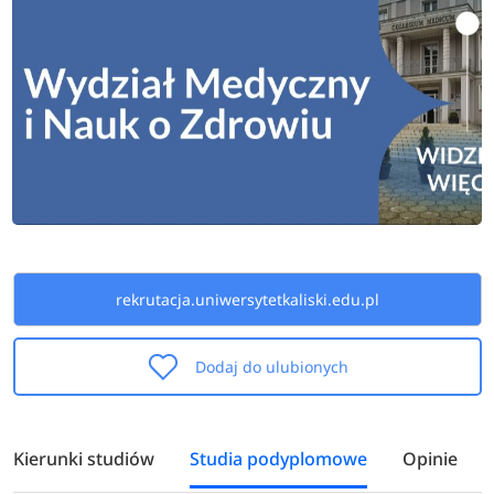
rekrutacja.uniwersytetkaliski.edu.pl
Dodaj do ulubionych
Kierunki studiów
Studia podyplomowe
Opinie