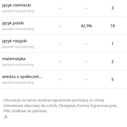
język niemiecki
-
-
3
poziom rozszerzony
język polski
-
42,9%
18
poziom rozszerzony
język rosyjski
-
-
1
poziom rozszerzony
matematyka
-
-
2
poziom rozszerzony
wiedza o społeczeństwie
-
-
5
poziom rozszerzony
Informacje na temat wyników egzaminów pochodzą ze strony
internetowej właściwej dla szkoły Okręgowej Komisji Egzaminacyjnej.
Pliki źródłowe do pobrania: