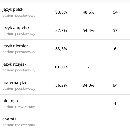
język polski
93,8%
48,6%
64
poziom podstawowy
język angielski
87,7%
54,4%
57
poziom podstawowy
język niemiecki
83,3%
-
6
poziom podstawowy
język rosyjski
100,0%
-
1
poziom podstawowy
matematyka
56,3%
34,0%
64
poziom podstawowy
biologia
-
-
4
poziom rozszerzony
chemia
-
-
1
poziom rozszerzony