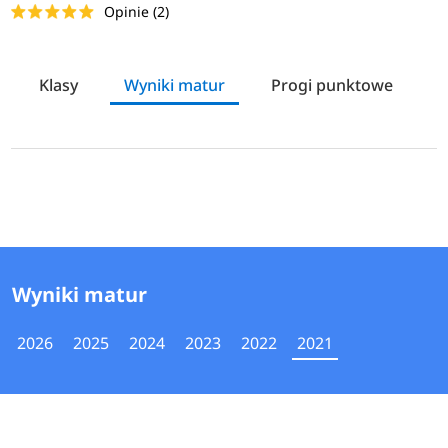
Opinie (2)
Klasy
Wyniki matur
Progi punktowe
J
Wyniki matur
2026
2025
2024
2023
2022
2021