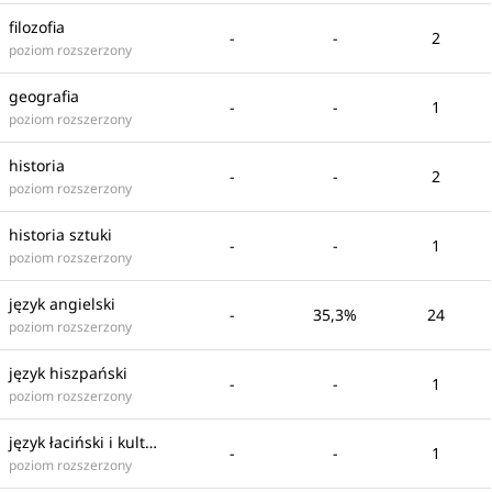
filozofia
-
-
2
poziom rozszerzony
geografia
-
-
1
poziom rozszerzony
historia
-
-
2
poziom rozszerzony
historia sztuki
-
-
1
poziom rozszerzony
język angielski
-
35,3%
24
poziom rozszerzony
język hiszpański
-
-
1
poziom rozszerzony
język łaciński i kultura antyczna
-
-
1
poziom rozszerzony