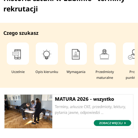
rekrutacji
Czego szukasz
Uczelnie
Opis kierunku
Wymagania
Przedmioty
Prog
maturalne
punkto