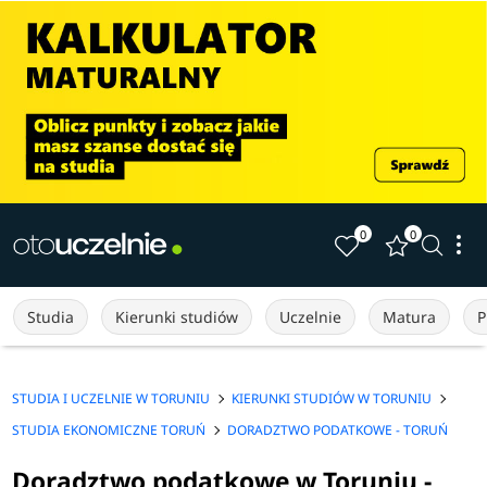
0
0
Studia
Kierunki studiów
Uczelnie
Matura
P
STUDIA I UCZELNIE W TORUNIU
KIERUNKI STUDIÓW W TORUNIU
STUDIA EKONOMICZNE TORUŃ
DORADZTWO PODATKOWE - TORUŃ
Doradztwo podatkowe w Toruniu -