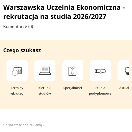
Warszawska Uczelnia Ekonomiczna -
rekrutacja na studia 2026/2027
Komentarze (0)
Czego szukasz
Terminy
Kierunki
Specjalności
Studia
Aktualn
rekrutacji
studiów
podyplomowe
Dalsza część pod reklamą