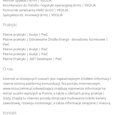
Monter Spawacz (k/m) | VEOLIA
Koordynator ds. handlu i logistyki operacyjnej (k/m) | VEOLIA
Pomocnik serwisanta HVAC (k/m) | VEOLIA
Specjalista ds. innowacji (k/m) | VEOLIA
Praktyki
Płatne praktyki | Audyt | PwC
Płatne praktyki | Odnawialne Źródła Energii - doradztwo biznesowe |
PwC
Płatne praktyki | Audyt | PwC
Płatne praktyki | Audyt | PwC
Płatne Praktyki | .NET Developer | PwC
O nas
Internet w dzisiejszych czasach jest najważniejszym źródłem informacji i
równie istotną platformą komunikacji. Na portalu internetowym
www.otouczelnie.pl odwiedzający znajdują najnowsze informacje na
temat uczelni wyższych w Polsce, a także o ofertach pracy, praktyk i
staży. Znajdą tu również porady dotyczące budowania ścieżki kariery
zawodowej, rozwoju osobistego, a także informacje związane z maturą.
Kontakt