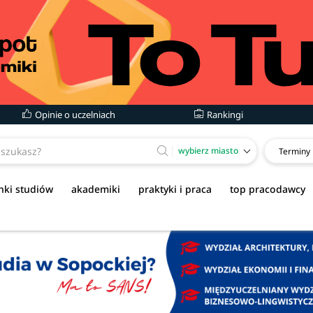
Opinie o uczelniach
Rankingi
wybierz miasto
Terminy
nki studiów
akademiki
praktyki i praca
top pracodawcy