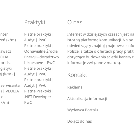
Praktyki
O nas
nter
Płatne praktyki |
Internet w dzisiejszych czasach jest 
zeń (k/m) |
Audyt | PwC
istotną platformą komunikacji. Na p
Płatne praktyki |
odwiedzający znajdują najnowsze inf
pawacz
Odnawialne Źródła
Polsce, a także o ofertach pracy, prak
EOLIA
Energii - doradztwo
dotyczące budowania ścieżki kariery 
or ds.
biznesowe | PwC
informacje związane z maturą.
ogistyki
Płatne praktyki |
Kontakt
j (k/m) |
Audyt | PwC
Płatne praktyki |
serwisanta
Audyt | PwC
Reklama
) | VEOLIA
Płatne Praktyki |
 ds.
.NET Developer |
Aktualizacja informacji
(k/m) |
PwC
Wydawca Portalu
Dołącz do nas