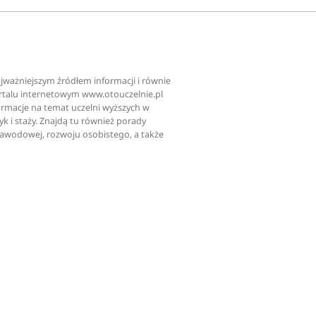
najważniejszym źródłem informacji i równie
ortalu internetowym www.otouczelnie.pl
ormacje na temat uczelni wyższych w
tyk i staży. Znajdą tu również porady
zawodowej, rozwoju osobistego, a także