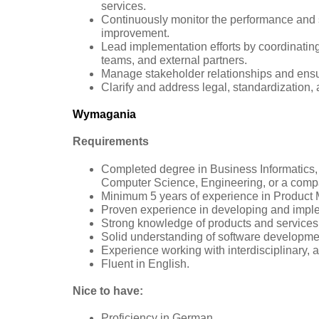
services.
Continuously monitor the performance and su
improvement.
Lead implementation efforts by coordinating
teams, and external partners.
Manage stakeholder relationships and ensur
Clarify and address legal, standardization, 
Wymagania
Requirements
Completed degree in Business Informatics, 
Computer Science, Engineering, or a compar
Minimum 5 years of experience in Product
Proven experience in developing and impl
Strong knowledge of products and service
Solid understanding of software developmen
Experience working with interdisciplinary, 
Fluent in English.
Nice to have:
Proficiency in German.