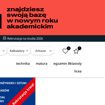
Rekrutacja na studia 2026
0
1
Kalkulatory
Arkusze
technika
matura
egzamin 8klasisty
licea