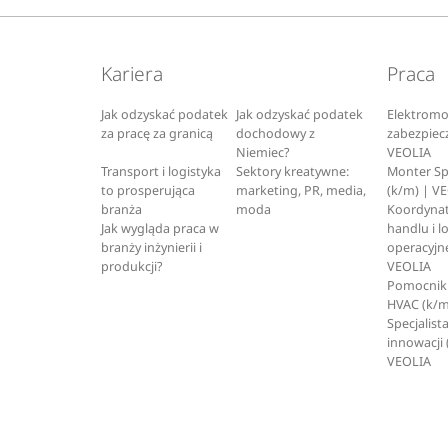
Kariera
Praca
Jak odzyskać podatek
Jak odzyskać podatek
Elektromo
za pracę za granicą
dochodowy z
zabezpiec
Niemiec?
VEOLIA
Transport i logistyka
Sektory kreatywne:
Monter S
to prosperująca
marketing, PR, media,
(k/m) | V
branża
moda
Koordynat
Jak wygląda praca w
handlu i l
branży inżynierii i
operacyjne
produkcji?
VEOLIA
Pomocnik 
HVAC (k/m
Specjalista
innowacji 
VEOLIA