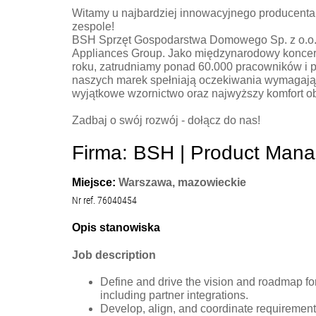
Witamy u najbardziej innowacyjnego producent
zespole!
BSH Sprzęt Gospodarstwa Domowego Sp. z o.o
Appliances Group. Jako międzynarodowy koncer
roku, zatrudniamy ponad 60.000 pracowników i 
naszych marek spełniają oczekiwania wymagają
wyjątkowe wzornictwo oraz najwyższy komfort ob
Zadbaj o swój rozwój - dołącz do nas!
Firma: BSH | Product Manag
Miejsce:
Warszawa, mazowieckie
Nr ref. 76040454
Opis stanowiska
Job description
Define and drive the vision and roadmap fo
including partner integrations.
Develop, align, and coordinate requirements