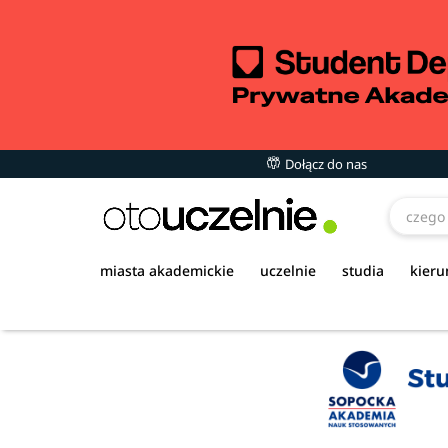
Dołącz do nas
miasta akademickie
uczelnie
studia
kieru