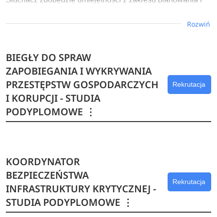
wykonywania audytu, systemów kontroli wewnętrznej oraz
Rozwiń
sporządzania dokumentacji z badań. Istotną umiejętnością
nabywaną w trakcie studiów jest również wskazanie
wpływu zmian organizacyjnych na procesy kontroli i audytu
BIEGŁY DO SPRAW
wewnętrznego, poznanie skutecznych metod kontrolowania
ZAPOBIEGANIA I WYKRYWANIA
tych zmian.
PRZESTĘPSTW GOSPODARCZYCH
Rekrutacja
Dowiedz się więcej
I KORUPCJI - STUDIA
PODYPLOMOWE
⋮
KOORDYNATOR
BEZPIECZEŃSTWA
Rekrutacja
INFRASTRUKTURY KRYTYCZNEJ -
STUDIA PODYPLOMOWE
⋮