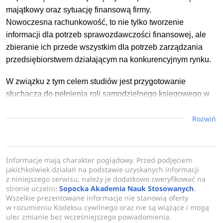
majątkowy oraz sytuację finansową firmy.
Nowoczesna rachunkowość, to nie tylko tworzenie
informacji dla potrzeb sprawozdawczości finansowej, ale
zbieranie ich przede wszystkim dla potrzeb zarządzania
przedsiębiorstwem działającym na konkurencyjnym rynku.
W związku z tym celem studiów jest przygotowanie
słuchacza do pełnienia roli samodzielnego księgowego w
przedsiębiorstwie zgodnie z najlepszymi standardami w
Rozwiń
branży. Słuchacze studiów zdobędą między innymi
umiejętności w zakresie prowadzenia ksiąg rachunkowych i
podatkowych oraz przygotowywania na ich podstawie
sprawozdań finansowych i podatkowych.
Informacje mają charakter poglądowy. Przed podjęciem
jakichkolwiek działań na podstawie uzyskanych informacji
Dowiedz się więcej
z niniejszego serwisu, należy je dodatkowo zweryfikować na
stronie uczelni:
Sopocka Akademia Nauk Stosowanych
.
Wszelkie prezentowane informacje nie stanowią oferty
w rozumieniu Kodeksu cywilnego oraz nie są wiążące i mogą
ulec zmianie bez wcześniejszego powiadomienia.