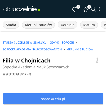
0
1
Studia
Kierunki studiów
Uczelnie
Matura
P
STUDIA I UCZELNIE W GDAŃSKU | GDYNI | SOPOCIE
SOPOCKA AKADEMIA NAUK STOSOWANYCH
KIERUNKI STUDIÓW
Filia w Chojnicach
Sopocka Akademia Nauk Stosowanych
Opinie (3)
sopocka.edu.pl