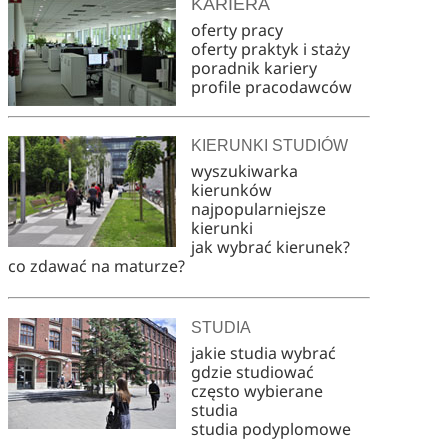
KARIERA
oferty pracy
oferty praktyk i staży
poradnik kariery
profile pracodawców
KIERUNKI STUDIÓW
wyszukiwarka
kierunków
najpopularniejsze
kierunki
jak wybrać kierunek?
co zdawać na maturze?
STUDIA
jakie studia wybrać
gdzie studiować
często wybierane
studia
studia podyplomowe