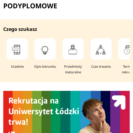
PODYPLOMOWE
Czego szukasz
Uczelnie
Opis kierunku
Przedmioty
Czas trwania
Termi
maturalne
rekruta