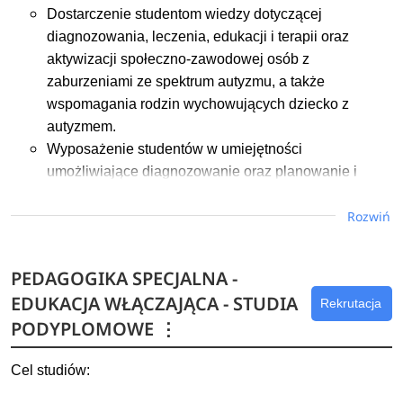
systemu oświaty oraz statusu zawodowego
Dostarczenie studentom wiedzy dotyczącej
nauczycieli.
diagnozowania, leczenia, edukacji i terapii oraz
aktywizacji społeczno-zawodowej osób z
Dowiedz się więcej
zaburzeniami ze spektrum autyzmu, a także
wspomagania rodzin wychowujących dziecko z
autyzmem.
Wyposażenie studentów w umiejętności
umożliwiające diagnozowanie oraz planowanie i
realizację wczesnego wspomagania rozwoju,
Rozwiń
edukację, a także rehabilitację (rewalidację) osób z
zaburzeniami ze spektrum autyzmu.
Rozwijanie u studentów kompetencji społecznych
PEDAGOGIKA SPECJALNA -
umożliwiających przestrzeganie zasad etyki
EDUKACJA WŁĄCZAJĄCA - STUDIA
Rekrutacja
zawodowej, współdziałanie z innymi nauczycielami
PODYPLOMOWE
⋮
oraz rodzicami dziecka z zaburzeniami ze spektrum
autyzmu oraz otwieranie się na nowe obszary wiedzy
Cel studiów:
dotyczącej autyzmu.