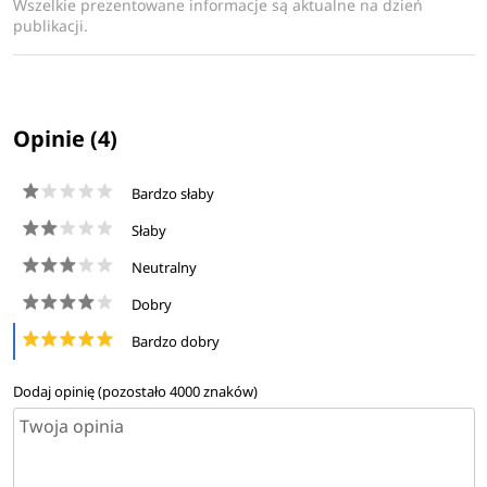
Wszelkie prezentowane informacje są aktualne na dzień
absolwentów studiów magisterskich lub licencjackich z
publikacji.
przygotowaniem pedagogicznym
- kwalifikacje po ukończeniu studiów: Po
ukończeniu studiów podyplomowych Terapii pedagogicznej
Opinie (4)
i pedagogiki zdolności, absolwent uzyskuje:
Bardzo słaby
- kwalifikacje nauczyciela specjalisty terapii pedagogicznej
;
Słaby
Neutralny
- przygotowanie do prowadzenia zajęć z dziećmi zdolnymi i
twórczymi
Dobry
Bardzo dobry
Dowiedz się więcej
Dodaj opinię (pozostało
4000
znaków)