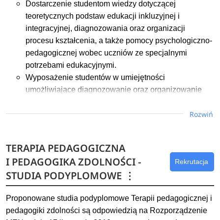
Dostarczenie studentom wiedzy dotyczącej
Dowiedz się więcej
teoretycznych podstaw edukacji inkluzyjnej i
integracyjnej, diagnozowania oraz organizacji
procesu kształcenia, a także pomocy psychologiczno-
pedagogicznej wobec uczniów ze specjalnymi
potrzebami edukacyjnymi.
Wyposażenie studentów w umiejętności
umożliwiające diagnozowanie oraz organizowanie
procesu kształcenia, a także realizację pomocy
Rozwiń
psychologiczno-pedagogicznej wobec uczniów ze
specjalnymi potrzebami edukacyjnymi.
Rozwijanie u studentów kompetencji społecznych
TERAPIA PEDAGOGICZNA
umożliwiających przestrzeganie zasad etyki
I PEDAGOGIKA ZDOLNOŚCI -
Rekrutacja
zawodowej, współdziałanie z innymi nauczycielami
STUDIA PODYPLOMOWE
⋮
oraz rodzicami dziecka z ze specjalnymi potrzebami
edukacyjnymi, a także promowanie kultury inkluzyjnej.
Proponowane studia podyplomowe Terapii pedagogicznej i
Dowiedz się więcej
pedagogiki zdolności są odpowiedzią na Rozporządzenie