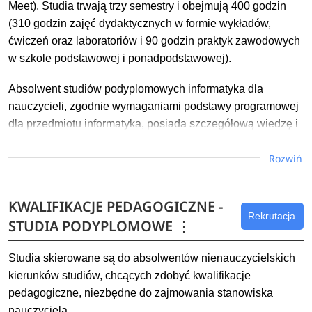
Meet). Studia trwają trzy semestry i obejmują 400 godzin
(310 godzin zajęć dydaktycznych w formie wykładów,
ćwiczeń oraz laboratoriów i 90 godzin praktyk zawodowych
w szkole podstawowej i ponadpodstawowej).
Absolwent studiów podyplomowych informatyka dla
nauczycieli, zgodnie wymaganiami podstawy programowej
dla przedmiotu informatyka, posiada szczegółową wiedzę i
umiejętności związane z językami programowania, grafiką
Rozwiń
komputerową, narzędziami i oprogramowaniem
wykorzystywanym w pracy nauczyciela informatyki
KWALIFIKACJE PEDAGOGICZNE -
Dowiedz się więcej
Rekrutacja
STUDIA PODYPLOMOWE
⋮
Studia skierowane są do absolwentów nienauczycielskich
kierunków studiów, chcących zdobyć kwalifikacje
pedagogiczne, niezbędne do zajmowania stanowiska
nauczyciela.