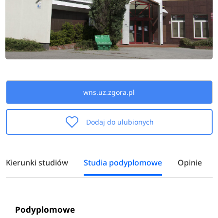
wns.uz.zgora.pl
Dodaj do ulubionych
Kierunki studiów
Studia podyplomowe
Opinie
Podyplomowe