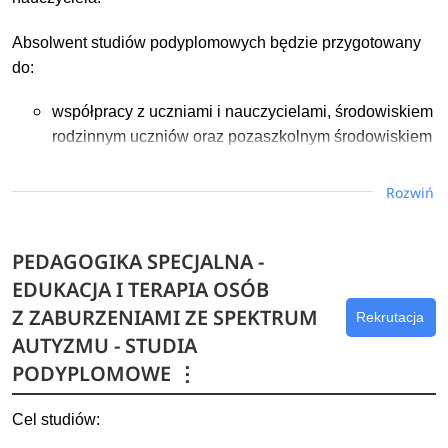
Absolwent studiów podyplomowych będzie przygotowany
do:
współpracy z uczniami i nauczycielami, środowiskiem
rodzinnym uczniów oraz pozaszkolnym środowiskiem
społecznym w realizacji zadań edukacyjnych;
podejmowania zadań edukacyjnych wykraczających
Rozwiń
poza zakres nauczanego przedmiotu (prowadzonych
zajęć) oraz zadań z zakresu edukacji pozaszkolnej;
PEDAGOGIKA SPECJALNA -
samodzielnego tworzenia i weryfikowania projektów
EDUKACJA I TERAPIA OSÓB
własnych działań oraz podejmowania działań
upowszechniających wzory dobrej praktyki
Z ZABURZENIAMI ZE SPEKTRUM
Rekrutacja
pedagogicznej;
AUTYZMU - STUDIA
kierowania własnym rozwojem zawodowym i
PODYPLOMOWE
⋮
osobowym oraz podejmowania doskonalenia także
we współpracy z innymi nauczycielami;
Cel studiów:
posługiwania się przepisami prawa dotyczącego