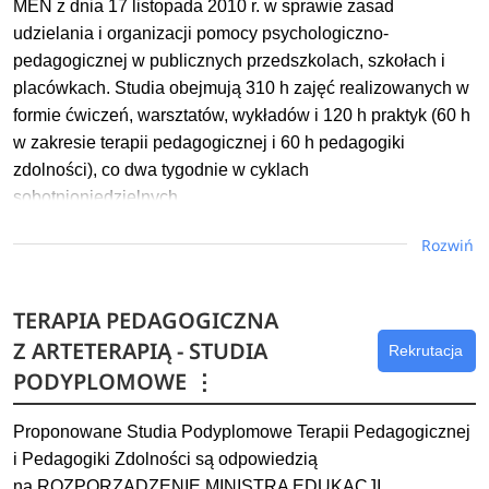
MEN z dnia 17 listopada 2010 r. w sprawie zasad
udzielania i organizacji pomocy psychologiczno-
pedagogicznej w publicznych przedszkolach, szkołach i
placówkach. Studia obejmują 310 h zajęć realizowanych w
formie ćwiczeń, warsztatów, wykładów i 120 h praktyk (60 h
w zakresie terapii pedagogicznej i 60 h pedagogiki
zdolności), co dwa tygodnie w cyklach
sobotnioniedzielnych.
Rozwiń
Studia adresowane są do nauczycieli przedszkoli, szkół
podstawowych i ponadpodstawowych, pedagogów
szkolnych, wychowawców placówek
TERAPIA PEDAGOGICZNA
oświatowowychowawczych, absolwentów studiów
Z ARTETERAPIĄ - STUDIA
Rekrutacja
magisterskich lub licencjackich z przygotowaniem
PODYPLOMOWE
⋮
pedagogicznym. Po ukończeniu studiów podyplomowych
Terapii pedagogicznej i pedagogiki zdolności , absolwent
Proponowane Studia Podyplomowe Terapii Pedagogicznej
uzyskuje dodatkowe kwalifikacje:
i Pedagogiki Zdolności są odpowiedzią
nauczyciel specjalisty terapii pedagogicznej;
na ROZPORZĄDZENIE MINISTRA EDUKACJI