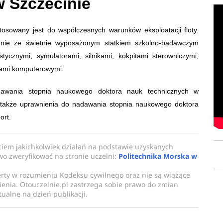
w Szczecinie
osowany jest do współczesnych warunków eksploatacji floty.
znie ze świetnie wyposażonym statkiem szkolno-badawczym
stycznymi, symulatorami, silnikami, kokpitami sterowniczymi,
iami komputerowymi.
dawania stopnia naukowego doktora nauk technicznych w
 a także uprawnienia do nadawania stopnia naukowego doktora
ort.
ciem jakichkolwiek działań na podstawie uzyskanych
owo zweryfikować na stronie uczelni:
Politechnika Morska w
erty w rozumieniu Kodeksu cywilnego oraz nie są wiążące
enia. Otouczelnie.pl zastrzega sobie prawo do zmian
ualne na dzień publikacji.