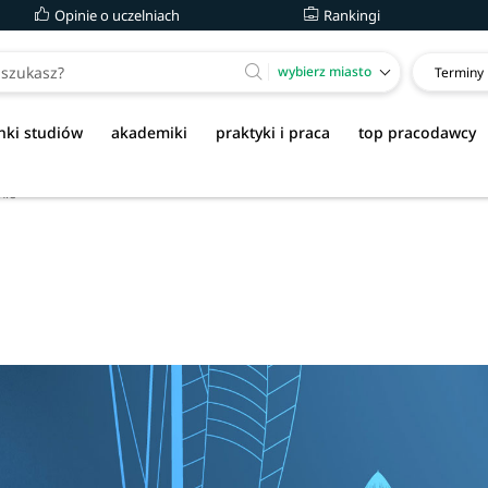
Opinie o uczelniach
Rankingi
wybierz miasto
Terminy
nki studiów
akademiki
praktyki i praca
top pracodawcy
nie