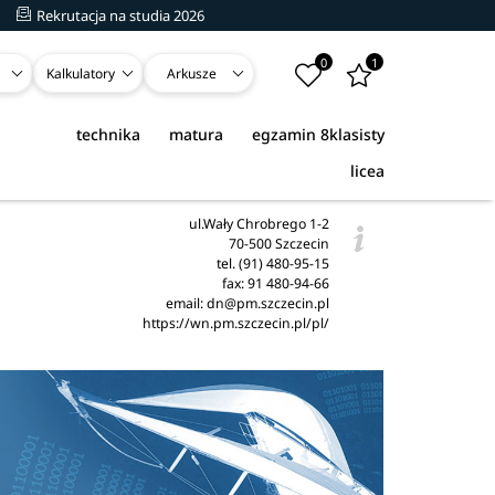
Rekrutacja na studia 2026
0
1
Kalkulatory
Arkusze
technika
matura
egzamin 8klasisty
licea
ul.Wały Chrobrego 1-2
70-500 Szczecin
tel. (91) 480-95-15
fax: 91 480-94-66
email: dn@pm.szczecin.pl
https://wn.pm.szczecin.pl/pl/