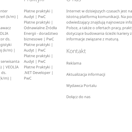
nter
Płatne praktyki |
Internet w dzisiejszych czasach jest 
zeń (k/m) |
Audyt | PwC
istotną platformą komunikacji. Na p
Płatne praktyki |
odwiedzający znajdują najnowsze inf
pawacz
Odnawialne Źródła
Polsce, a także o ofertach pracy, prak
EOLIA
Energii - doradztwo
dotyczące budowania ścieżki kariery 
or ds.
biznesowe | PwC
informacje związane z maturą.
ogistyki
Płatne praktyki |
Kontakt
j (k/m) |
Audyt | PwC
Płatne praktyki |
serwisanta
Audyt | PwC
Reklama
) | VEOLIA
Płatne Praktyki |
 ds.
.NET Developer |
Aktualizacja informacji
(k/m) |
PwC
Wydawca Portalu
Dołącz do nas