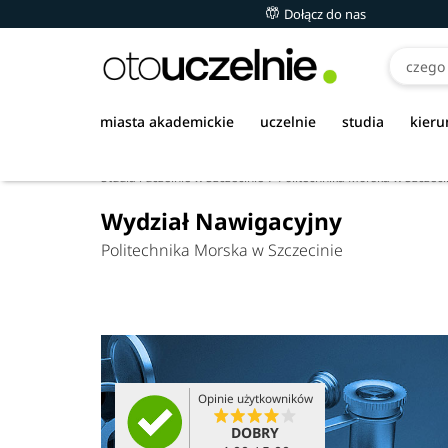
Dołącz do nas
miasta akademickie
uczelnie
studia
kieru
Studia i uczelnie w Szczecinie
Politechnika Morska w Szczeci
Wydział Nawigacyjny
Politechnika Morska w Szczecinie
Opinie użytkowników
DOBRY