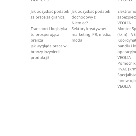
Jak odzyskać podatek
Jak odzyskać podatek
Elektromo
za pracę za granicą
dochodowy z
zabezpiec
Niemiec?
VEOLIA
Transport i logistyka
Sektory kreatywne:
Monter S
to prosperująca
marketing, PR, media,
(k/m) | V
branża
moda
Koordynat
Jak wygląda praca w
handlu i l
branży inżynierii i
operacyjne
produkcji?
VEOLIA
Pomocnik 
HVAC (k/m
Specjalista
innowacji 
VEOLIA