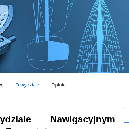
we
O wydziale
Opinie
dziale Nawigacyjnym