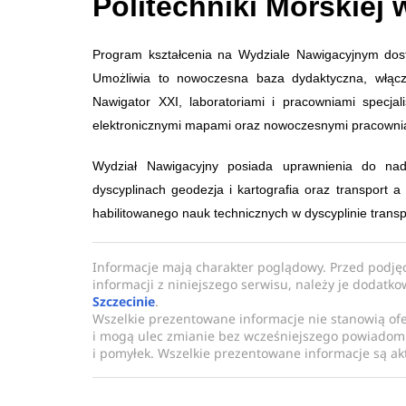
Politechniki Morskiej 
Program kształcenia na Wydziale Nawigacyjnym dost
Umożliwia to nowoczesna baza dydaktyczna, włąc
Nawigator XXI, laboratoriami i pracowniami specjali
elektronicznymi mapami oraz nowoczesnymi pracown
Wydział Nawigacyjny posiada uprawnienia do na
dyscyplinach geodezja i kartografia oraz transport
habilitowanego nauk technicznych w dyscyplinie transp
Informacje mają charakter poglądowy. Przed podję
informacji z niniejszego serwisu, należy je dodatk
Szczecinie
.
Wszelkie prezentowane informacje nie stanowią of
i mogą ulec zmianie bez wcześniejszego powiadomi
i pomyłek. Wszelkie prezentowane informacje są akt