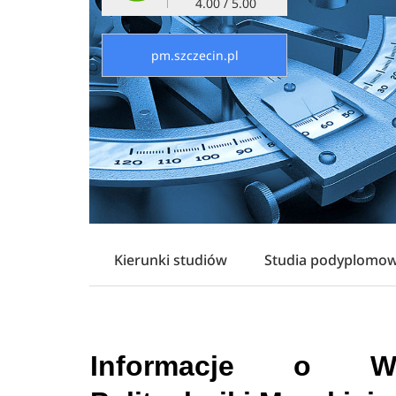
4.00 / 5.00
pm.szczecin.pl
Kierunki studiów
Studia podyplomo
Informacje o Wy