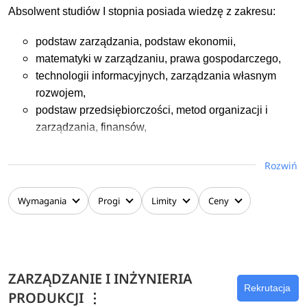
zaawansowanych technik internetowych, prawa
Absolwent studiów I stopnia posiada wiedzę z zakresu:
autorskiego, prognozowania i symulacji komputerowej,
ekonometrii wielowymiarowej, zarządzania ryzykiem,
podstaw zarządzania, podstaw ekonomii,
modelowania rynków finansowych, programowania
matematyki w zarządzaniu, prawa gospodarczego,
urządzeń mobilnych, hurtowni danych, języka obcego,
technologii informacyjnych, zarządzania własnym
prowadzenia badań naukowych w informatyce i
rozwojem,
ekonometrii.
podstaw przedsiębiorczości, metod organizacji i
zarządzania, finansów,
informatycznych systemów zarządzania,
matematyki w ekonomii, marketingu, rachunkowości,
Rozwiń
zachowań organizacyjnych, statystyki opisowej,
zarządzania operacyjnego, zarządzania zasobami
Wymagania
Progi
Limity
Ceny
ludzkimi,
ekonomii menedżerskiej, finansów przedsiębiorstwa,
ekologii i zarządzania środowiskowego,
zarządzania projektami, ochrony własności
ZARZĄDZANIE I INŻYNIERIA
intelektualnej,
Rekrutacja
PRODUKCJI
⋮
podstaw badań naukowych, języka obcego,