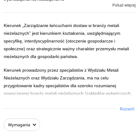
Pokaż więcej
Kierunek „Zarządzanie łańcuchami dostaw w branży metali
nieżelaznych” jest kierunkiem kształcenia, uwzględniającym
specyfikę, interdyscyplinarność (otoczenie gospodarcze i
społeczne) oraz strategicznie ważny charakter przemysłu metali
nieżelaznych dla gospodarki państwa.
Kierunek prowadzony przez specjalistów z Wydziału Metali
Nieżelaznych oraz Wydziału Zarządzania, ma na celu
przygotowanie kadry specjalistów dla szeroko rozumianej
nowoczesnej branży metali nieżelaznych (zakładów wytwórczych,
przetwórczych, handlowych, firm kooperujących),
Rozwiń
charakteryzujących się wszechstronną i interdyscyplinarną wiedzą
inżynierską oraz kompetencjami z zakresu logistyki
przedsiębiorstwa i nowoczesnego zarządzania procesami
Wymagania
przepływów materiałowych, energii, środków finansowych we