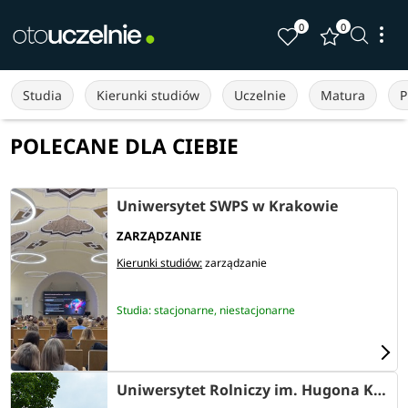
0
0
Studia
Kierunki studiów
Uczelnie
Matura
P
POLECANE DLA CIEBIE
Uniwersytet SWPS w Krakowie
ZARZĄDZANIE
Kierunki studiów:
zarządzanie
Studia: stacjonarne, niestacjonarne
Uniwersytet Rolniczy im. Hugona Kołłątaja w Krakowie