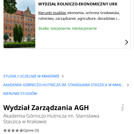
WYDZIAŁ ROLNICZO-EKONOMICZNY URK
Kierunki studiów:
ekonomia
ochrona środowiska
rolnictwo
zarządzanie
agriculture
doradztwo i
administracja rolnicza
finanse i rachunkowość
Studia: stacjonarne, niestacjonarne
interdisciplinary bioeconomy studies
STUDIA I UCZELNIE W KRAKOWIE
AKADEMIA GÓRNICZO-HUTNICZA IM. STANISŁAWA STASZICA W KRAKOWIE
KIERUNKI STUDIÓW
Wydział Zarządzania AGH
Akademia Górniczo-Hutnicza im. Stanisława
Staszica w Krakowie
Opinie (0)