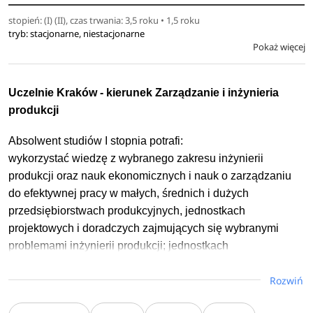
operacyjnego zarządzania projektami, zarządzania
stopień: (I) (II), czas trwania: 3,5 roku • 1,5 roku
jednostkami organizacyjnymi, zarządzania małymi i
tryb: stacjonarne, niestacjonarne
średnimi firmami.
Pokaż więcej
Ponadto absolwent studiów II stopnia posiada wiedzę z
Uczelnie Kraków - kierunek Zarządzanie i inżynieria
zakresu:
produkcji
makroekonomii,
Absolwent studiów I stopnia potrafi:
nowoczesnych koncepcji zarządzania, metod
wykorzystać wiedzę z wybranego zakresu inżynierii
ilościowych w zarządzaniu,
produkcji oraz nauk ekonomicznych i nauk o zarządzaniu
zarządzania strategicznego, społecznej
do efektywnej pracy w małych, średnich i dużych
odpowiedzialność biznesu,
przedsiębiorstwach produkcyjnych, jednostkach
rachunkowości zarządczej, przedsiębiorczości i
projektowych i doradczych zajmujących się wybranymi
innowacji,
problemami inżynierii produkcji; jednostkach
standardów sprawozdawczości finansowej,
gospodarczych oraz administracyjnych, w których
zarządzania finansami przedsiębiorstw,
Rozwiń
wymagane są odpowiednie kompetencje a także wiedza
finansów publicznych, prawa podatkowego,
techniczna, ekonomiczna i informatyczna oraz umiejętności