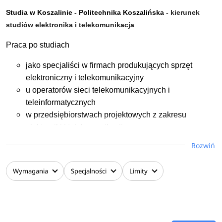
Studia w Koszalinie -
Politechnika Koszalińska
- kierunek
studiów elektronika i telekomunikacja
Praca po studiach
jako specjaliści w firmach produkujących sprzęt
elektroniczny i telekomunikacyjny
u operatorów sieci telekomunikacyjnych i
teleinformatycznych
w przedsiębiorstwach projektowych z zakresu
elektroniki i telekomunikacji
w ośrodkach wykorzystujących specjalistyczną
Rozwiń
aparaturę elektroniczną
w firmach projektujących podzespoły elektroniczne
Wymagania
Specjalności
Limity