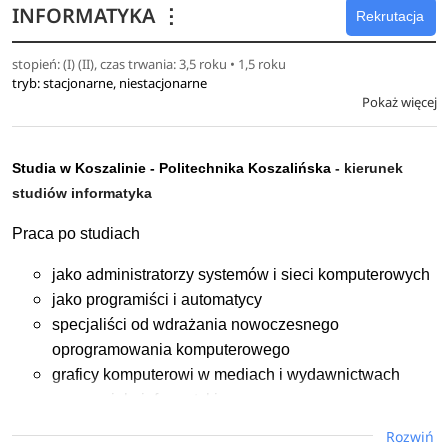
INFORMATYKA
⋮
Rekrutacja
stopień: (I) (II), czas trwania: 3,5 roku • 1,5 roku
tryb: stacjonarne, niestacjonarne
Pokaż więcej
Studia w Koszalinie -
Politechnika Koszalińska
- kierunek
studiów informatyka
Praca po studiach
jako administratorzy systemów i sieci komputerowych
jako programiści i automatycy
specjaliści od wdrażania nowoczesnego
oprogramowania komputerowego
graficy komputerowi w mediach i wydawnictwach
nauczyciele informatyki
w ośrodkach badawczych i obliczeniowych
Rozwiń