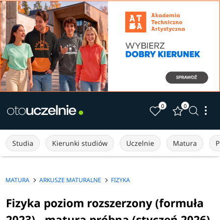
0
0
Studia
Kierunki studiów
Uczelnie
Matura
P
MATURA
ARKUSZE MATURALNE
FIZYKA
Fizyka poziom rozszerzony (formuła
2023) - matura próbna (styczeń 2026)