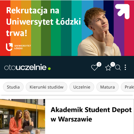
0
1
Studia
Kierunki studiów
Uczelnie
Matura
Prakt