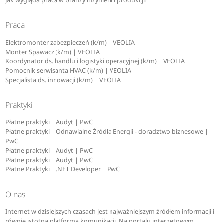
Jak wygląda praca w branży inżynierii i produkcji?
Praca
Elektromonter zabezpieczeń (k/m) | VEOLIA
Monter Spawacz (k/m) | VEOLIA
Koordynator ds. handlu i logistyki operacyjnej (k/m) | VEOLIA
Pomocnik serwisanta HVAC (k/m) | VEOLIA
Specjalista ds. innowacji (k/m) | VEOLIA
Praktyki
Płatne praktyki | Audyt | PwC
Płatne praktyki | Odnawialne Źródła Energii - doradztwo biznesowe |
PwC
Płatne praktyki | Audyt | PwC
Płatne praktyki | Audyt | PwC
Płatne Praktyki | .NET Developer | PwC
O nas
Internet w dzisiejszych czasach jest najważniejszym źródłem informacji i
równie istotną platformą komunikacji. Na portalu internetowym