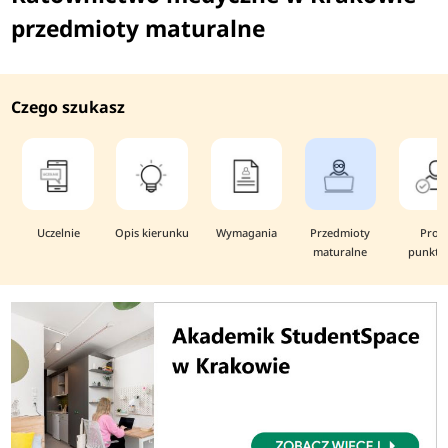
przedmioty maturalne
Czego szukasz
Uczelnie
Opis kierunku
Wymagania
Przedmioty
Prog
maturalne
punkto