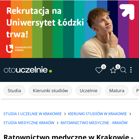
0
0
Studia
Kierunki studiów
Uczelnie
Matura
P
STUDIA I UCZELNIE W KRAKOWIE
KIERUNKI STUDIÓW W KRAKOWIE
STUDIA MEDYCZNE KRAKÓW
RATOWNICTWO MEDYCZNE - KRAKÓW
Ratownictwo medyczne w Krakowie -