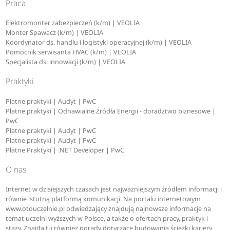
Praca
Elektromonter zabezpieczeń (k/m) | VEOLIA
Monter Spawacz (k/m) | VEOLIA
Koordynator ds. handlu i logistyki operacyjnej (k/m) | VEOLIA
Pomocnik serwisanta HVAC (k/m) | VEOLIA
Specjalista ds. innowacji (k/m) | VEOLIA
Praktyki
Płatne praktyki | Audyt | PwC
Płatne praktyki | Odnawialne Źródła Energii - doradztwo biznesowe |
PwC
Płatne praktyki | Audyt | PwC
Płatne praktyki | Audyt | PwC
Płatne Praktyki | .NET Developer | PwC
O nas
Internet w dzisiejszych czasach jest najważniejszym źródłem informacji i
równie istotną platformą komunikacji. Na portalu internetowym
www.otouczelnie.pl odwiedzający znajdują najnowsze informacje na
temat uczelni wyższych w Polsce, a także o ofertach pracy, praktyk i
staży. Znajdą tu również porady dotyczące budowania ścieżki kariery