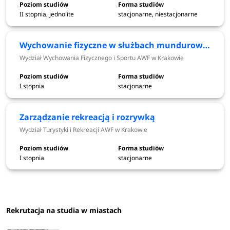
Kultura fizyczna w służbach mundurowych
II stopnia, jednolite
stacjonarne, niestacjonarne
Sport
Terapia zajęciowa
Wychowanie fizyczne w służbach mundurowych
Trener zdrowia i sprawności fizycznej
Wydział Wychowania Fizycznego i Sportu AWF w Krakowie
Turystyka i rekreacja
Turystyka przygodowa
I stopnia
stacjonarne
Turystyka zdrowotna
Wychowanie fizyczne
Wychowanie fizyczne w służbach mundurowych
Zarządzanie rekreacją i rozrywką
Zarządzanie rekreacją i rozrywką
Wydział Turystyki i Rekreacji AWF w Krakowie
dowiedz się więcej
esr.awf.krakow.pl
I stopnia
stacjonarne
Harmonogram rekrutacji 2026/2027
Rekrutacja na studia w miastach