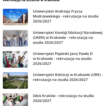
15-17 lipca
Składanie dokumentów - I tura
2026
Uniwerystet Andrzeja Frycza
Modrzewskiego - rekrutacja na studia
2026/2027
Elektroniczna rejestracja - II tura - w
czeka na
przypadku niewypełenienia limitu
Uniwersytet Komisji Edukacji Narodowej
aktualizację
miejsc
(UKEN) w Krakowie - rekrutacja na
studia 2026/2027
Uniwersytet Papieski Jana Pawła II
czeka na
Ogłoszenie wyników - II tura
w Krakowie - rekrutacja na studia
aktualizację
2026/2027
Uniwersytet Rolniczy w Krakowie (URK) -
Składanie dokumentów - II tura
czeka na
rekrutacja na studia 2026/2027
aktualizację
*Terminy rekrutacji mogą ulec zmianie.
Ideis Kraków - rekrutacja na studia
2026/2027