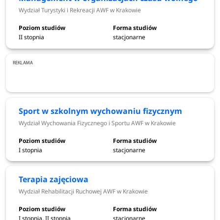
terapia zajęciowa
(ponad 2 osoby na miejsce).
Wydział Turystyki i Rekreacji AWF w Krakowie
II stopnia
stacjonarne
Dlaczego warto studiować w
Akademii Wychowania Fizycznego w
Krakowie
Sport w szkolnym wychowaniu fizycznym
Akademia Wychowania Fizycznego w Krakowie (obecnie
Wydział Wychowania Fizycznego i Sportu AWF w Krakowie
funkcjonująca także jako Akademia Kultury Fizycznej) to
jedna z najważniejszych uczelni sportowych w Polsce.
I stopnia
stacjonarne
Studenci uczestniczą nie tylko w zajęciach
teoretycznych, ale także w licznych ćwiczeniach
ruchowych, treningach oraz zajęciach terenowych.
Terapia zajęciowa
Program obejmuje m.in. obozy letnie i zimowe,
które
Wydział Rehabilitacji Ruchowej AWF w Krakowie
pozwalają zdobywać doświadczenie w realnych
warunkach.
I stopnia, II stopnia
stacjonarne