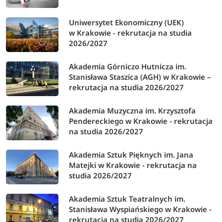
Uniwersytet Ekonomiczny (UEK)
studia stacjonarne i niestacjonarne II stopnia
w Krakowie - rekrutacja na studia
2026/2027
Etapy rekrutacji dla
Terminy rekrutacji
Akademia Górniczo Hutnicza im.
kandydatów
Stanisława Staszica (AGH) w Krakowie –
rekrutacja na studia 2026/2027
od 22 czerwca do 19
Elektroniczna rejestracja
Akademia Muzyczna im. Krzysztofa
lipca 2026
Pendereckiego w Krakowie - rekrutacja
na studia 2026/2027
Ogłoszenie wyników
21 lipca 2026
Akademia Sztuk Pięknych im. Jana
Matejki w Krakowie - rekrutacja na
studia 2026/2027
Składanie dokumentów
22-23 lipca 2026
Akademia Sztuk Teatralnych im.
*Terminy rekrutacji mogą ulec zmianie.
Stanisława Wyspiańskiego w Krakowie -
rekrutacja na studia 2026/2027