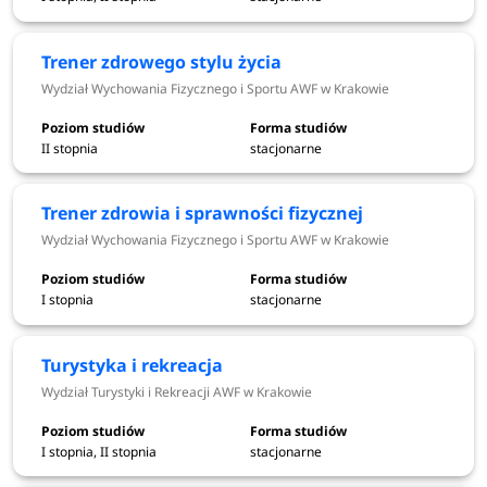
Dużym atutem jest
nowoczesna infrastruktura sportowa i
dostęp do specjalistycznych obiektów.
Studenci mogą
Trener zdrowego stylu życia
również angażować się w działalność sportową,
reprezentować uczelnię w zawodach oraz uczestniczyć w
Wydział Wychowania Fizycznego i Sportu AWF w Krakowie
licznych wydarzeniach akademickich. Uczelnia oferuje
również
możliwość zdobycia dodatkowych uprawnień
II stopnia
stacjonarne
zawodowych już w trakcie studiów, takich jak instruktor
sportu, trener czy organizator turystyki.
Trener zdrowia i sprawności fizycznej
Wydział Wychowania Fizycznego i Sportu AWF w Krakowie
Akademia Wychowania Fizycznego
I stopnia
stacjonarne
w Krakowie kierunki - rekrutacja
2026/2027
Turystyka i rekreacja
Wydział Turystyki i Rekreacji AWF w Krakowie
Akademia Wychowania Fizycznego w Krakowie
w
rekrutacji 2026/2027 oferuje kształcenie na 14
I stopnia, II stopnia
stacjonarne
kierunkach studiów w ramach studiów pierwszego (8