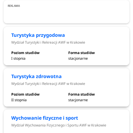
kierunków) i drugiego (8 kierunków) stopnia oraz
jednolitych magisterskich (2 kierunki)
, jak również w
ramach studiów podyplomowych.
Osoby zainteresowane
podjęciem nauki na AWF mogą aplikować na 14 kierunków
studiów stacjonarnych oraz 1
kierunek studiów
Turystyka przygodowa
niestacjonarnych.
Wydział Turystyki i Rekreacji AWF w Krakowie
Sprawdź
Akademia Wychowania Fizycznego w
I stopnia
stacjonarne
Krakowie kierunki 2026/2027
Turystyka zdrowotna
Wydział Turystyki i Rekreacji AWF w Krakowie
Akademia Wychowania Fizycznego w Krakowie
kierunki
II stopnia
stacjonarne
studiów - rekrutacja 2026/2027
Fizjoterapia
Wychowanie fizyczne i sport
Kosmetologia
Wydział Wychowania Fizycznego i Sportu AWF w Krakowie
Kultura fizyczna osób starszych