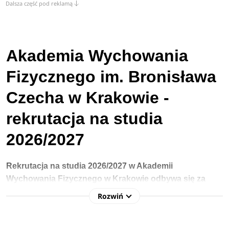
Dalsza część pod reklamą
Akademia Wychowania
Fizycznego im. Bronisława
Czecha w Krakowie -
rekrutacja na studia
2026/2027
Rekrutacja na studia 2026/2027
w Akademii
Wychowania Fizycznego w Krakowie
odbywa się za 
pośrednictwem systemu
IRK. Kandydaci na
Rozwiń
studia
stacjonarne 
I stopnia oraz jednolite magisterskie
mogą dokonać rejestracji od 22 czerwca do 12 lipca