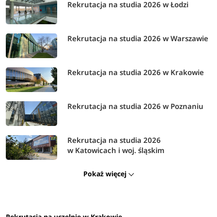
Rekrutacja na studia 2026 w Łodzi
STUDIA
STACJONARNE
Rekrutacja na studia 2026 w Warszawie
Studia I stopnia
Rekrutacja na studia 2026 w Krakowie
Terminy
Etapy rekrutacji dla kandydatów
rekrutacji
Rekrutacja na studia 2026 w Poznaniu
od 22 czerwca
Elektroniczna rejestracja - I tura
do 12 lipca
Rekrutacja na studia 2026
w Katowicach i woj. śląskim
2026
Pokaż więcej
Ogłoszenie wyników - I tura
14 lipca 2026
Rekrutacja na uczelnie w Krakowie