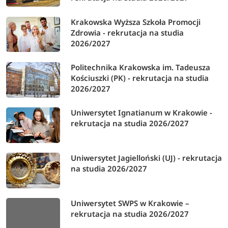
*Terminy rekrutacji dla poszczególnych kierunków mogą się
Krakowska Wyższa Szkoła Promocji
różnić, dokładne informacje na temat terminów znajdziesz
Zdrowia - rekrutacja na studia
na
esr.awf.krakow.pl
2026/2027
Politechnika Krakowska im. Tadeusza
Kościuszki (PK) - rekrutacja na studia
2026/2027
Dowiedz się więcej
Uniwersytet Ignatianum w Krakowie -
rekrutacja studia w Krakowie
rekrutacja na studia 2026/2027
kierunki studiów w Krakowie
Uniwersytet Jagielloński (UJ) - rekrutacja
uczelnie i studia w Krakowie
na studia 2026/2027
Uniwersytet SWPS w Krakowie –
Akademia Wychowania Fizycznego
rekrutacja na studia 2026/2027
w Krakowie