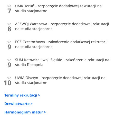
Wychowania Fizycznego i Sportu, Wydział Rehabilitacji
UMK Toruń - rozpoczęcie dodatkowej rekrutacji na
sie
Ruchowej oraz Wydział Turystyki i Rekreacji. Uczelnia
7
studia stacjonarne
kształci między innymi fizjoterapeutów, kosmetologów,
nauczycieli wychowania fizycznego, czy animatorów
ASZWOJ Warszawa - rozpoczęcie dodatkowej rekrutacji
sie
przygotowanych do prowadzenia działalności w obszarze
8
na studia stacjonarne
rekreacji.
PCZ Częstochowa - zakończenie dodatkowej rekrutacji
sie
9
Ponadto, w Akademii funkcjonuje Szkoła Doktorska Nauk o
na studia stacjonarne
Kulturze Fizycznej, kształcąca doktorantów w dziedzinie
nauk medycznych i nauk o zdrowiu w dyscyplinie naukowej
ŚUM Katowice i woj. śląskie - zakończenie rekrutacji na
sie
9
studia II stopnia
- nauki o kulturze fizycznej.
UWM Olsztyn - rozpoczęcie dodatkowej rekrutacji na
Kierunki studiów oferowane przez Akademię Wychowania
sie
10
studia stacjonarne
Fizycznego prowadzone są na studiach pierwszego i
drugiego stopnia. Każdy student otrzymuje również
Terminy rekrutacji >
możliwość kształcenia zagranicą, dzięki uczestnictwu
Drzwi otwarte >
uczelni w popularnym programie Erasmus+. Do grona
uczelni partnerskich należą między innymi: Lapland
Harmonogram matur >