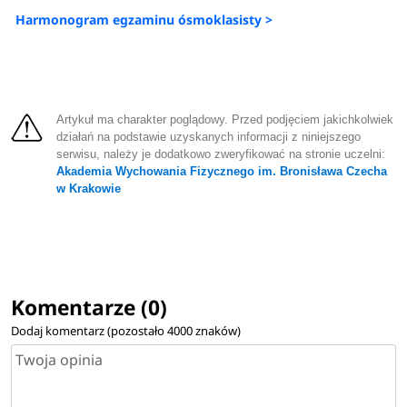
University w Rovaniemi, Hanze University w Groningen,
Harmonogram egzaminu ósmoklasisty >
Universita degli Studi di Firenze we Florencji, czy
Universidade Tecnica w Lizbonie.
Artykuł ma charakter poglądowy. Przed podjęciem jakichkolwiek
działań na podstawie uzyskanych informacji z niniejszego
Nowe kierunki studiów 2023/2024
serwisu, należy je dodatkowo zweryfikować na stronie uczelni:
na
Akademii Wychowania
Akademia Wychowania Fizycznego im. Bronisława Czecha
w Krakowie
Fizycznego
w Krakowie
Oferta dydaktyczna 2023/2024 Akademii Wychowania
Fizycznego im. Bronisława Czecha w Krakowie
powiększyła się o
2 nowe kierunki studiów.
Na
Komentarze (0)
kandydatów czekają:
trener zdrowia i sprawności
fizycznej
oraz
turystyka zdrowotna
.
Dodaj komentarz (pozostało
4000
znaków)