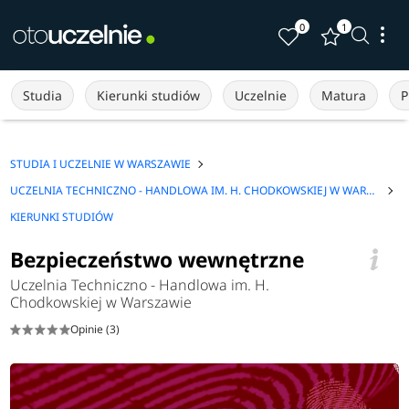
0
1
Studia
Kierunki studiów
Uczelnie
Matura
P
STUDIA I UCZELNIE W WARSZAWIE
UCZELNIA TECHNICZNO - HANDLOWA IM. H. CHODKOWSKIEJ W WARSZAWIE
KIERUNKI STUDIÓW
Bezpieczeństwo wewnętrzne
Uczelnia Techniczno - Handlowa im. H.
Chodkowskiej w Warszawie
Opinie (3)