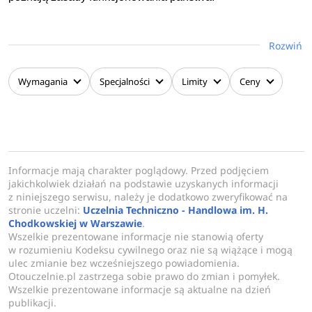
Studia na kierunku
Bezpieczeństwo wewnętrzne w
Rozwiń
Uczelni Techniczno- Handlowej w Warszawie
posiadają
następujące specjalności: Kryminologia i kryminalistyka,
Zarządzanie bezpieczeństwem państwa, Bezpieczeństwo
Wymagania
Specjalności
Limity
Ceny
w cyberprzestrzeni, Psychologia w bezpieczeństwie,
Obsługa celna i logistyka międzynarodowa, Future Security:
Aerospace & Defence (na I i II stopniu). Kierunek
Bezpieczeństwo wewnętrzne w Uczelni Techniczno-
Handlowej w Warszawie pozwala zdobyć wszechstronną
Informacje mają charakter poglądowy. Przed podjęciem
jakichkolwiek działań na podstawie uzyskanych informacji
wiedzę i praktyczne umiejętności niezbędne podczas pracy
z niniejszego serwisu, należy je dodatkowo zweryfikować na
w obszarze bezpieczeństwa publicznego. Studia kształcą
stronie uczelni:
Uczelnia Techniczno - Handlowa im. H.
przyszłych specjalistów biorących odpowiedzialność za
Chodkowskiej w Warszawie
.
Wszelkie prezentowane informacje nie stanowią oferty
zarządzanie i ochronę obywateli, a także pracowników
w rozumieniu Kodeksu cywilnego oraz nie są wiążące i mogą
instytucji państwowych na poziomie lokalnym, krajowym i
ulec zmianie bez wcześniejszego powiadomienia.
międzynarodowym.
Otouczelnie.pl zastrzega sobie prawo do zmian i pomyłek.
Wszelkie prezentowane informacje są aktualne na dzień
publikacji.