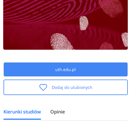
uth.edu.pl
Dodaj do ulubionych
Kierunki studiów
Opinie