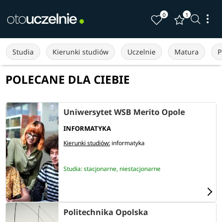
0
1
Studia
Kierunki studiów
Uczelnie
Matura
P
POLECANE DLA CIEBIE
Uniwersytet WSB Merito Opole
INFORMATYKA
Kierunki studiów:
informatyka
Studia: stacjonarne, niestacjonarne
Politechnika Opolska