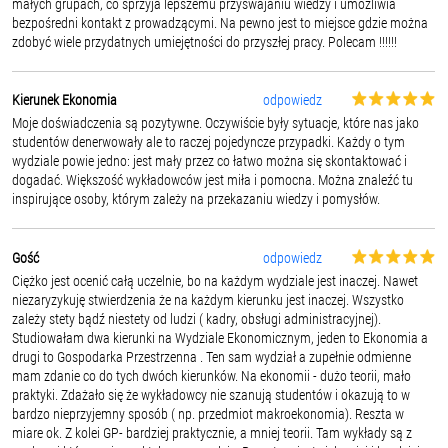
małych grupach, co sprzyja lepszemu przyswajaniu wiedzy i umożliwia
bezpośredni kontakt z prowadzącymi. Na pewno jest to miejsce gdzie można
zdobyć wiele przydatnych umiejętności do przyszłej pracy. Polecam !!!!!!
Kierunek Ekonomia
odpowiedz
Moje doświadczenia są pozytywne. Oczywiście były sytuacje, które nas jako
studentów denerwowały ale to raczej pojedyncze przypadki. Każdy o tym
wydziale powie jedno: jest mały przez co łatwo można się skontaktować i
dogadać. Większość wykładowców jest miła i pomocna. Można znaleźć tu
inspirujące osoby, którym zależy na przekazaniu wiedzy i pomysłów.
Gość
odpowiedz
Ciężko jest ocenić całą uczelnie, bo na każdym wydziale jest inaczej. Nawet
niezaryzykuję stwierdzenia że na każdym kierunku jest inaczej. Wszystko
zależy stety bądź niestety od ludzi ( kadry, obsługi administracyjnej).
Studiowałam dwa kierunki na Wydziale Ekonomicznym, jeden to Ekonomia a
drugi to Gospodarka Przestrzenna . Ten sam wydział a zupełnie odmienne
mam zdanie co do tych dwóch kierunków. Na ekonomii - dużo teorii, mało
praktyki. Zdażało się że wykładowcy nie szanują studentów i okazują to w
bardzo nieprzyjemny sposób ( np. przedmiot makroekonomia). Reszta w
miare ok. Z kolei GP- bardziej praktycznie, a mniej teorii. Tam wykłady są z