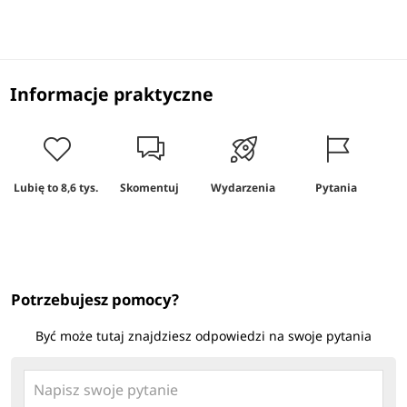
Informacje praktyczne
Lubię to
8,6 tys.
Skomentuj
Wydarzenia
Pytania
R
Potrzebujesz pomocy?
Być może tutaj znajdziesz odpowiedzi na swoje pytania