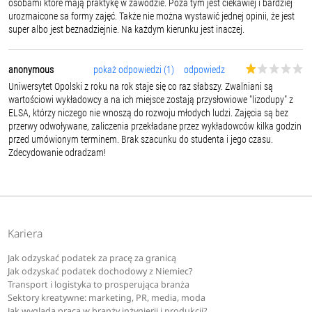
osobami które mają praktykę w zawodzie. Poza tym jest ciekawiej i bardziej
urozmaicone sa formy zajęć. Także nie można wystawić jednej opinii, że jest
super albo jest beznadziejnie. Na każdym kierunku jest inaczej.
anonymous
pokaż odpowiedzi (1)
odpowiedz
Uniwersytet Opolski z roku na rok staje się co raz słabszy. Zwalniani są
wartościowi wykładowcy a na ich miejsce zostają przysłowiowe "lizodupy" z
ELSA, którzy niczego nie wnoszą do rozwoju młodych ludzi. Zajęcia są bez
przerwy odwoływane, zaliczenia przekładane przez wykładowców kilka godzin
przed umówionym terminem. Brak szacunku do studenta i jego czasu.
Zdecydowanie odradzam!
Kariera
Jak odzyskać podatek za pracę za granicą
Jak odzyskać podatek dochodowy z Niemiec?
Transport i logistyka to prosperująca branża
Sektory kreatywne: marketing, PR, media, moda
Jak wygląda praca w branży inżynierii i produkcji?