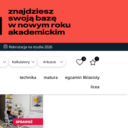
Rekrutacja na studia 2026
0
1
Kalkulatory
Arkusze
technika
matura
egzamin 8klasisty
licea