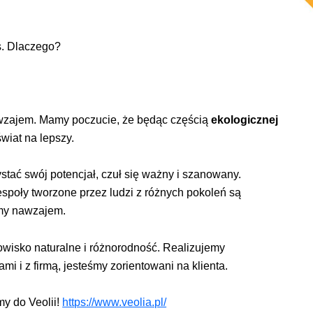
s. Dlaczego?
wzajem. Mamy poczucie, że będąc częścią
ekologicznej
wiat na lepszy.
tać swój potencjał, czuł się ważny i szanowany.
espoły tworzone przez ludzi z różnych pokoleń są
emy nawzajem.
owisko naturalne i różnorodność. Realizujemy
mi i z firmą, jesteśmy zorientowani na klienta.
my do Veolii!
https://www.veolia.pl/