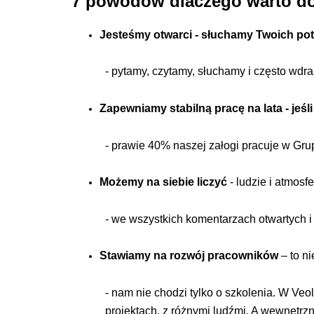
7 powodów dlaczego warto do
Jesteśmy otwarci - słuchamy Twoich po
- pytamy, czytamy, słuchamy i często wdr
Zapewniamy stabilną pracę na lata - jeśl
- prawie 40% naszej załogi pracuje w Grup
Możemy na siebie liczyć
- ludzie i atmosf
- we wszystkich komentarzach otwartych 
Stawiamy na rozwój pracowników
– to n
- nam nie chodzi tylko o szkolenia. W Veo
projektach, z różnymi ludźmi. A wewnętrzn