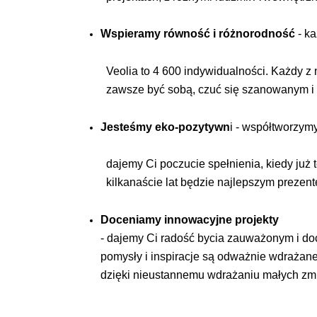
Wspieramy równość i różnorodność
- k
Veolia to 4 600 indywidualności. Każdy z n
zawsze być sobą, czuć się szanowanym i
Jesteśmy eko-pozytywn
i - współtworzym
dajemy Ci poczucie spełnienia, kiedy już t
kilkanaście lat będzie najlepszym prezen
Doceniamy innowacyjne projekty
- dajemy Ci radość bycia zauważonym i doc
pomysły i inspiracje są odważnie wdrażane w
dzięki nieustannemu wdrażaniu małych zm