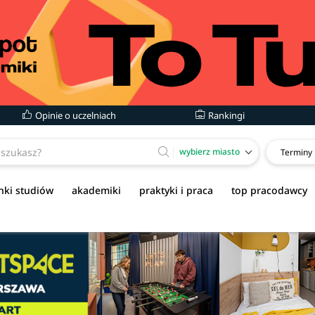
Opinie o uczelniach
Rankingi
wybierz miasto
Terminy
nki studiów
akademiki
praktyki i praca
top pracodawcy