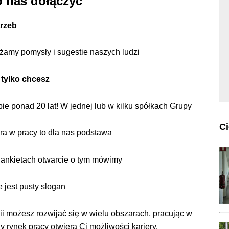
 nas dołączyć
trzeb
ażamy pomysły i sugestie naszych ludzi
i tylko chcesz
ie ponad 20 lat! W jednej lub w kilku spółkach Grupy
C
era w pracy to dla nas podstawa
i ankietach otwarcie o tym mówimy
ie jest pusty slogan
lii możesz rozwijać się w wielu obszarach, pracując w
y rynek pracy otwiera Ci możliwości kariery.