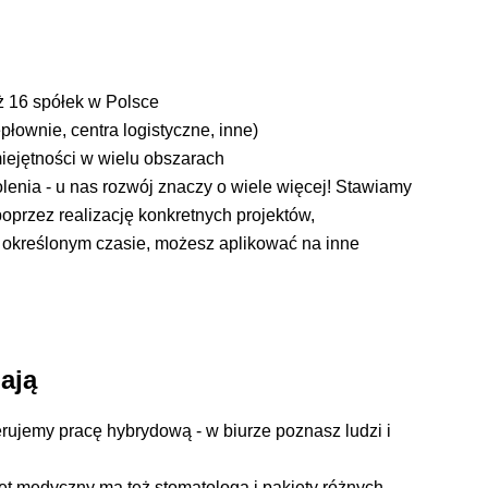
ż 16 spółek w Polsce
płownie, centra logistyczne, inne)
iejętności w wielu obszarach
olenia - u nas rozwój znaczy o wiele więcej! Stawiamy
przez realizację konkretnych projektów,
 określonym czasie, możesz aplikować na inne
ają
erujemy pracę hybrydową - w biurze poznasz ludzi i
iet medyczny ma też stomatologa i pakiety różnych