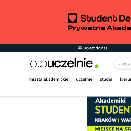
Dołącz do nas
miasta akademickie
uczelnie
studia
kieru