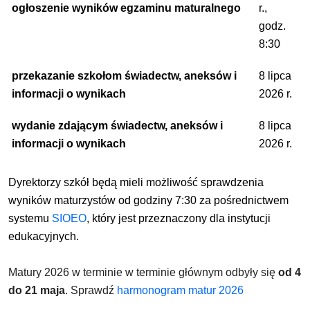
ogłoszenie wyników egzaminu maturalnego
r.,
godz.
8:30
przekazanie szkołom świadectw, aneksów i
8 lipca
informacji o wynikach
2026 r.
wydanie zdającym świadectw, aneksów i
8 lipca
informacji o wynikach
2026 r.
Dyrektorzy szkół będą mieli możliwość sprawdzenia
wyników maturzystów od godziny 7:30 za pośrednictwem
systemu
SIOEO
, który jest przeznaczony dla instytucji
edukacyjnych.
Matury 2026 w terminie w terminie głównym odbyły się
od 4
do 21 maja
. Sprawdź
harmonogram matur 2026