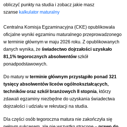
obliczyć punkty na studia i zobacz jakie masz
szanse
kalkulator maturalny
Centralna Komisja Egzaminacyjna (CKE) opublikowała
oficjalne wyniki egzaminu maturalnego przeprowadzonego
w terminie głównym w maju 2026 roku. Z opublikowanych
danych wynika, że
świadectwo dojrzałości uzyskało
81,1% tegorocznych absolwentów
szkół
ponadpodstawowych.
Do matury w
terminie głównym przystąpiło ponad 321
tysięcy absolwentów liceów ogólnokształcących,
techników oraz szkół branżowych II stopnia
, którzy
zdawali egzaminy niezbędne do uzyskania świadectwa
dojrzałości i udziału w rekrutacji na studia.
Dla części osób tegoroczna matura nie zakończyła się
pełnym sukcesem, ale nie wszystko stracone –
prawo do