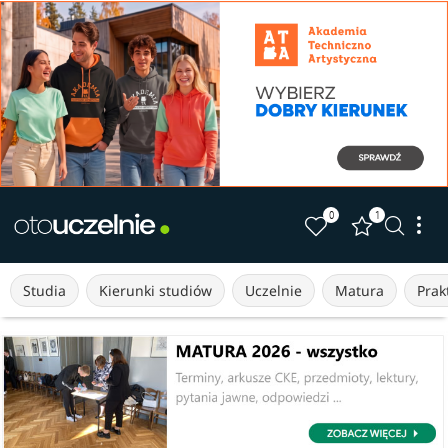
0
1
Studia
Kierunki studiów
Uczelnie
Matura
Prakt