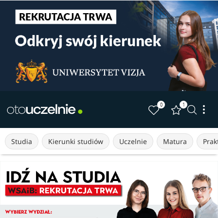
0
1
Studia
Kierunki studiów
Uczelnie
Matura
Prakt