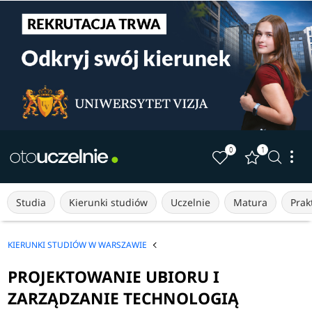
0
1
Studia
Kierunki studiów
Uczelnie
Matura
Prakt
KIERUNKI STUDIÓW W WARSZAWIE
PROJEKTOWANIE UBIORU I
ZARZĄDZANIE TECHNOLOGIĄ