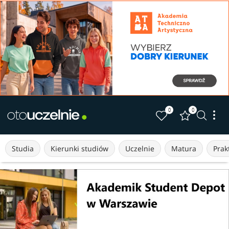
0
0
Studia
Kierunki studiów
Uczelnie
Matura
Prakt