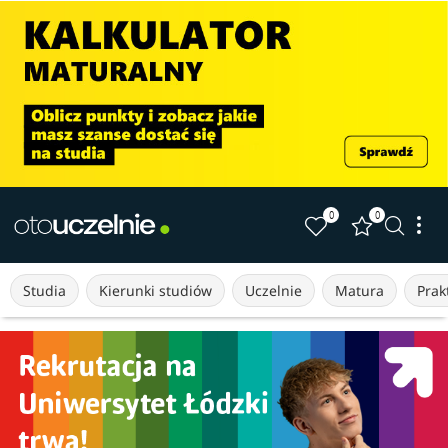
0
0
Studia
Kierunki studiów
Uczelnie
Matura
Prakt