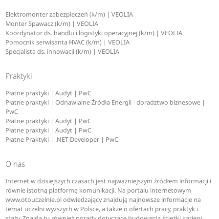
Elektromonter zabezpieczeń (k/m) | VEOLIA
Monter Spawacz (k/m) | VEOLIA
Koordynator ds. handlu i logistyki operacyjnej (k/m) | VEOLIA
Pomocnik serwisanta HVAC (k/m) | VEOLIA
Specjalista ds. innowacji (k/m) | VEOLIA
Praktyki
Płatne praktyki | Audyt | PwC
Płatne praktyki | Odnawialne Źródła Energii - doradztwo biznesowe |
PwC
Płatne praktyki | Audyt | PwC
Płatne praktyki | Audyt | PwC
Płatne Praktyki | .NET Developer | PwC
O nas
Internet w dzisiejszych czasach jest najważniejszym źródłem informacji i
równie istotną platformą komunikacji. Na portalu internetowym
www.otouczelnie.pl odwiedzający znajdują najnowsze informacje na
temat uczelni wyższych w Polsce, a także o ofertach pracy, praktyk i
staży. Znajdą tu również porady dotyczące budowania ścieżki kariery