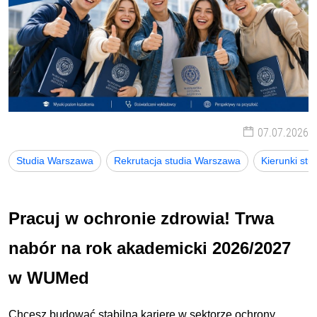
07.07.2026
Studia Warszawa
Rekrutacja studia Warszawa
Kierunki st
Pracuj w ochronie zdrowia! Trwa
nabór na rok akademicki 2026/2027
w WUMed
Chcesz budować stabilną karierę w sektorze ochrony