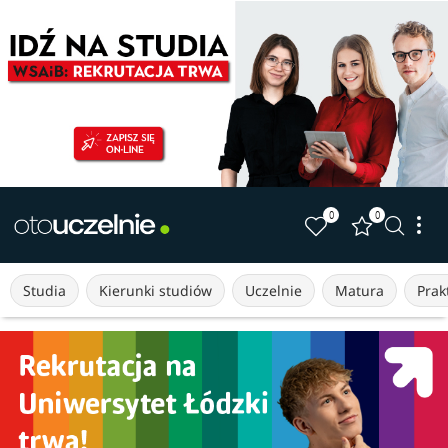
0
0
Studia
Kierunki studiów
Uczelnie
Matura
Prakt