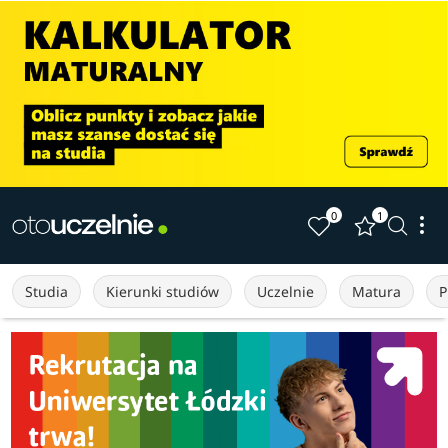
0
1
Studia
Kierunki studiów
Uczelnie
Matura
P